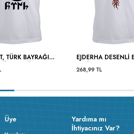
T, TÜRK BAYRAĞI
EJDERHA DESENLI 
TÜRKÇE TÜRK
TIŞÖRT
L
268,99
TL
ERKEK TIŞÖRT
Üye
Yardıma mı
İhtiyacınız Var?