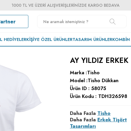
1000 TL VE ÜZERI ALIŞVERIŞLERINIZDE KARGO BEDAVA
Partner
EL HEDIYELER
KIŞIYE ÖZEL ÜRÜNLER
TASARIM ÜRÜNLER
KOMBIN
AY YILDIZ ERKEK
Marka :
Tisho
Model :
Tisho Dükkan
Ürün ID :
58075
Ürün Kodu :
TDH326598
Daha Fazla
Tisho
Daha Fazla
Erkek Tişört
Tasarımları