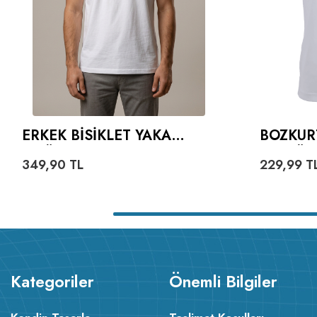
ERKEK BISIKLET YAKA
BOZKUR
TIŞÖRT
VE GÖK
349,90
TL
229,99
T
YAZILI 
Kategoriler
Önemli Bilgiler