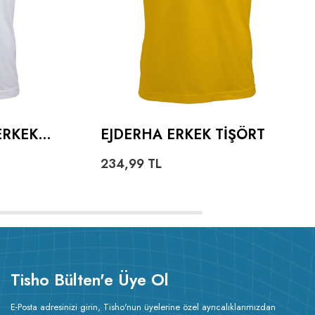
ERKEK
EJDERHA ERKEK TIŞÖRT
234,99
TL
Tisho Bülten'e Üye Ol
E-Posta adresinizi girin, Tisho'nun üyelerine özel ayrıcalıklarımızdan