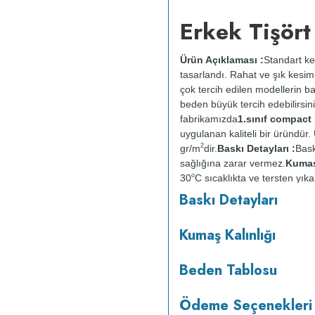
Erkek Tişört
Ürün Açıklaması :
Standart ke
tasarlandı. Rahat ve şık kesimi
çok tercih edilen modellerin b
beden büyük tercih edebilirsini
fabrikamızda
1.sınıf compac
uygulanan kaliteli bir üründü
2
gr/m
dir.
Baskı Detayları :
Bask
sağlığına zarar vermez.
Kumaş 
o
30
C sıcaklıkta ve tersten yıka
kurutulmaz.
Orta ısıda ve terst
Baskı Detayları
Kumaş Kalınlığı
Beden Tablosu
Ödeme Seçenekleri