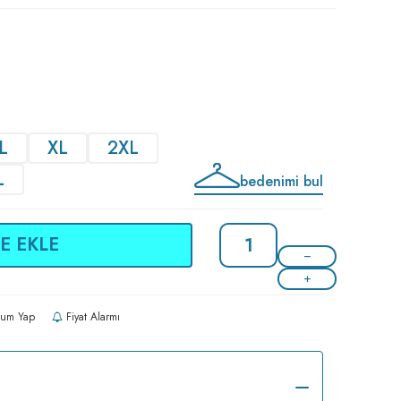
L
XL
2XL
L
bedenimi bul
E EKLE
um Yap
Fiyat Alarmı