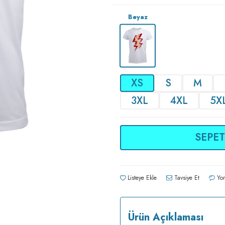
Beyaz
XS
S
M
3XL
4XL
5X
SEPET
Listeye Ekle
Tavsiye Et
Yor
Ürün Açıklaması