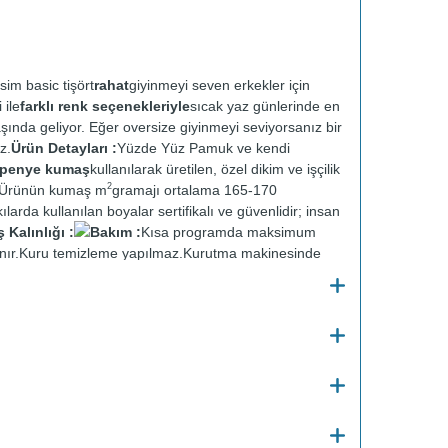
sim basic tişört
rahat
giyinmeyi seven erkekler için
 ile
farklı renk seçenekleriyle
sıcak yaz günlerinde en
aşında geliyor. Eğer oversize giyinmeyi seviyorsanız bir
z.
Ürün Detayları :
Yüzde Yüz Pamuk ve kendi
t penye kumaş
kullanılarak üretilen, özel dikim ve işçilik
2
r. Ürünün kumaş m
gramajı ortalama 165-170
ılarda kullanılan boyalar sertifikalı ve güvenlidir; insan
Kalınlığı :
Bakım :
Kısa programda maksimum
nır.
Kuru temizleme yapılmaz.
Kurutma makinesinde
en ütülenir.