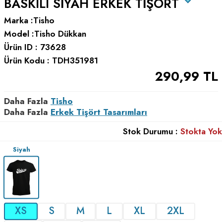
BASKILI SIYAH ERKEK TIŞÖRT
Marka :
Tisho
Model :
Tisho Dükkan
Ürün ID :
73628
Ürün Kodu :
TDH351981
290,99
TL
Daha Fazla
Tisho
Daha Fazla
Erkek Tişört Tasarımları
Stok Durumu :
Stokta Yok
Siyah
XS
S
M
L
XL
2XL