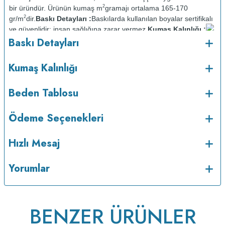
2
bir üründür. Ürünün kumaş m
gramajı ortalama 165-170
2
gr/m
dir.
Baskı Detayları :
Baskılarda kullanılan boyalar sertifikalı
ve güvenlidir; insan sağlığına zarar vermez.
Kumaş Kalınlığı :
o
Baskı Detayları
Bakım :
Kısa programda maksimum 30
C sıcaklıkta ve tersten
yıkanır.
Kuru temizleme yapılmaz.
Kurutma makinesinde
kurutulmaz.
Orta ısıda ve tersten ütülenir.
Kumaş Kalınlığı
Beden Tablosu
Ödeme Seçenekleri
Hızlı Mesaj
Yorumlar
BENZER ÜRÜNLER