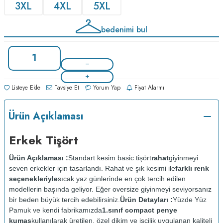
3XL
4XL
5XL
bedenimi bul
Listeye Ekle
Tavsiye Et
Yorum Yap
Fiyat Alarmı
Ürün Açıklaması
Erkek Tişört
Ürün Açıklaması :
Standart kesim basic tişört
rahat
giyinmeyi
seven erkekler için tasarlandı. Rahat ve şık kesimi ile
farklı renk
seçenekleriyle
sıcak yaz günlerinde en çok tercih edilen
modellerin başında geliyor. Eğer oversize giyinmeyi seviyorsanız
bir beden büyük tercih edebilirsiniz.
Ürün Detayları :
Yüzde Yüz
Pamuk ve kendi fabrikamızda
1.sınıf compact penye
kumaş
kullanılarak üretilen, özel dikim ve işçilik uygulanan kaliteli