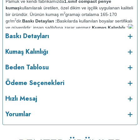
Pamuk ve kendi fabrikamızda
1.sınıf compact penye
kumaş
kullanılarak üretilen, özel dikim ve işçilik uygulanan kaliteli
2
bir üründür. Ürünün kumaş m
gramajı ortalama 165-170
2
gr/m
dir.
Baskı Detayları :
Baskılarda kullanılan boyalar sertifikalı
ve güvenlidir; insan sağlığına zarar vermez.
Kumaş Kalınlığı :
o
Baskı Detayları
Bakım :
Kısa programda maksimum 30
C sıcaklıkta ve tersten
yıkanır.
Kuru temizleme yapılmaz.
Kurutma makinesinde
kurutulmaz.
Orta ısıda ve tersten ütülenir.
Kumaş Kalınlığı
Beden Tablosu
Ödeme Seçenekleri
Hızlı Mesaj
Yorumlar