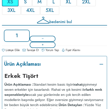
XS
S
M
L
XL
2XL
3XL
4XL
5XL
bedenimi bul
Listeye Ekle
Tavsiye Et
Yorum Yap
Fiyat Alarmı
Ürün Açıklaması
Erkek Tişört
Ürün Açıklaması :
Standart kesim basic tişört
rahat
giyinmeyi
seven erkekler için tasarlandı. Rahat ve şık kesimi ile
farklı renk
seçenekleriyle
sıcak yaz günlerinde en çok tercih edilen
modellerin başında geliyor. Eğer oversize giyinmeyi seviyorsanız
bir beden büyük tercih edebilirsiniz.
Ürün Detayları :
Yüzde Yüz