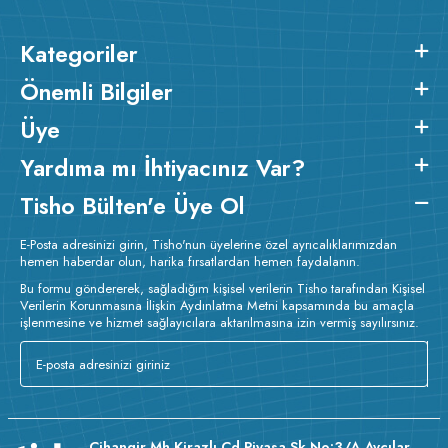
Kategoriler
Önemli Bilgiler
Üye
Yardıma mı İhtiyacınız Var?
Tisho Bülten'e Üye Ol
E-Posta adresinizi girin, Tisho'nun üyelerine özel ayrıcalıklarımızdan
hemen haberdar olun, harika fırsatlardan hemen faydalanın.
Bu formu göndererek, sağladığım kişisel verilerin Tisho tarafından Kişisel
Verilerin Korunmasına İlişkin Aydınlatma Metni kapsamında bu amaçla
işlenmesine ve hizmet sağlayıcılara aktarılmasına izin vermiş sayılırsınız.
Cihangir Mh Kirazlı Cd Piyasa Sk No:3/A Avcılar