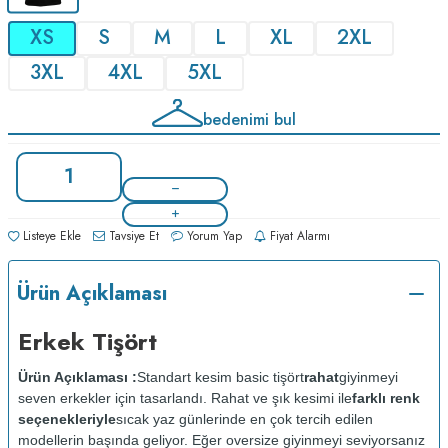
XS
S
M
L
XL
2XL
3XL
4XL
5XL
bedenimi bul
Listeye Ekle
Tavsiye Et
Yorum Yap
Fiyat Alarmı
Ürün Açıklaması
Erkek Tişört
Ürün Açıklaması :
Standart kesim basic tişört
rahat
giyinmeyi
seven erkekler için tasarlandı. Rahat ve şık kesimi ile
farklı renk
seçenekleriyle
sıcak yaz günlerinde en çok tercih edilen
modellerin başında geliyor. Eğer oversize giyinmeyi seviyorsanız