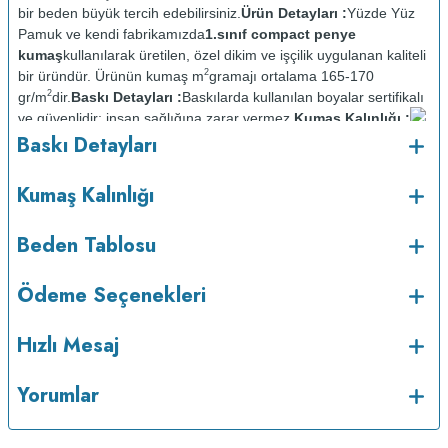
bir beden büyük tercih edebilirsiniz.
Ürün Detayları :
Yüzde Yüz
Pamuk ve kendi fabrikamızda
1.sınıf compact penye
kumaş
kullanılarak üretilen, özel dikim ve işçilik uygulanan kaliteli
2
bir üründür. Ürünün kumaş m
gramajı ortalama 165-170
2
gr/m
dir.
Baskı Detayları :
Baskılarda kullanılan boyalar sertifikalı
ve güvenlidir; insan sağlığına zarar vermez.
Kumaş Kalınlığı :
o
Baskı Detayları
Bakım :
Kısa programda maksimum 30
C sıcaklıkta ve tersten
yıkanır.
Kuru temizleme yapılmaz.
Kurutma makinesinde
kurutulmaz.
Orta ısıda ve tersten ütülenir.
Kumaş Kalınlığı
Beden Tablosu
Ödeme Seçenekleri
Hızlı Mesaj
Yorumlar