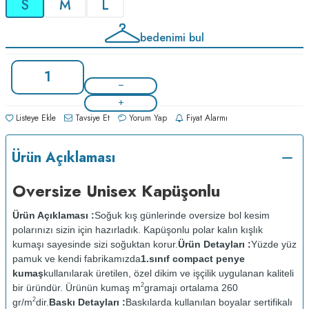
S
M
L
bedenimi bul
Listeye Ekle
Tavsiye Et
Yorum Yap
Fiyat Alarmı
Ürün Açıklaması
Oversize Unisex Kapüşonlu
Ürün Açıklaması :
Soğuk kış günlerinde oversize bol kesim
polarınızı sizin için hazırladık. Kapüşonlu polar kalın kışlık
kumaşı sayesinde sizi soğuktan korur.
Ürün Detayları :
Yüzde yüz
pamuk ve kendi fabrikamızda
1.sınıf compact penye
kumaş
kullanılarak üretilen, özel dikim ve işçilik uygulanan kaliteli
2
bir üründür. Ürünün kumaş m
gramajı ortalama 260
2
gr/m
dir.
Baskı Detayları :
Baskılarda kullanılan boyalar sertifikalı