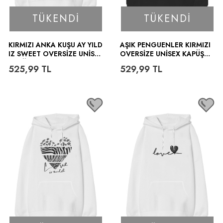
TÜKENDI
TÜKENDI
KIRMIZI ANKA KUŞU AY YILD
AŞIK PENGUENLER KIRMIZI
IZ SWEET OVERSIZE UNISEX
OVERSIZE UNISEX KAPÜŞO
KAPÜŞONLU SWEATSHIRT
NLU SWEATSHIRT
525,99
TL
529,99
TL