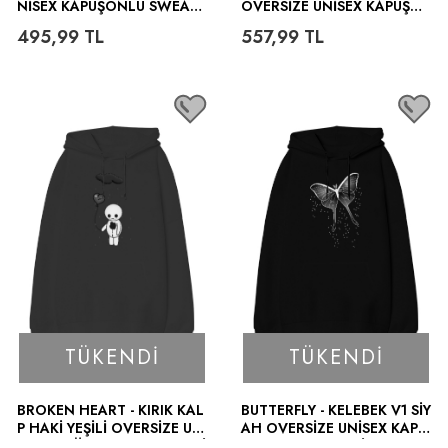
NISEX KAPÜŞONLU SWEATS
OVERSIZE UNISEX KAPÜŞO
HIRT
NLU SWEATSHIRT
495,99
TL
557,99
TL
TÜKENDI
TÜKENDI
BROKEN HEART - KIRIK KAL
BUTTERFLY - KELEBEK V1 SIY
P HAKI YEŞILI OVERSIZE UNI
AH OVERSIZE UNISEX KAPÜ
SEX KAPÜŞONLU SWEATSHI
ŞONLU SWEATSHIRT