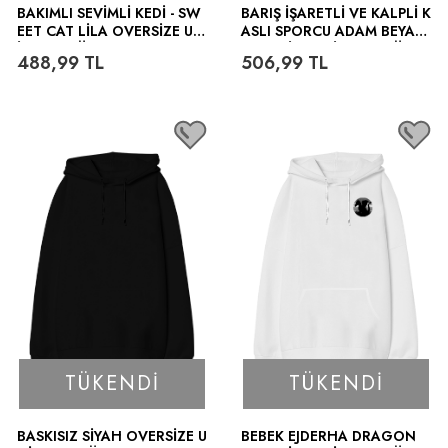
BAKIMLI SEVIMLI KEDI - SW
BARIŞ İŞARETLI VE KALPLI K
EET CAT LILA OVERSIZE UN
ASLI SPORCU ADAM BEYAZ
ISEX KAPÜŞONLU SWEATSH
OVERSIZE UNISEX KAPÜŞO
488,99
TL
506,99
TL
IRT
NLU SWEATSHIRT
TÜKENDI
TÜKENDI
BASKISIZ SIYAH OVERSIZE U
BEBEK EJDERHA DRAGON