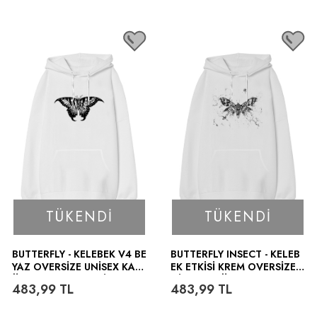
TÜKENDI
TÜKENDI
BUTTERFLY - KELEBEK V4 BE
BUTTERFLY INSECT - KELEB
YAZ OVERSIZE UNISEX KAP
EK ETKISI KREM OVERSIZE U
ÜŞONLU SWEATSHIRT
NISEX KAPÜŞONLU SWEATS
483,99
TL
483,99
TL
HIRT