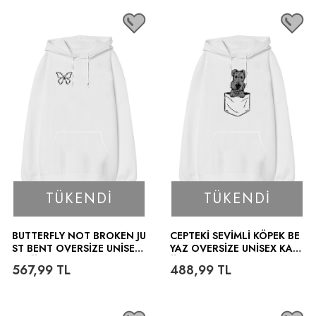
TÜKENDI
TÜKENDI
BUTTERFLY NOT BROKEN JU
CEPTEKI SEVIMLI KÖPEK BE
ST BENT OVERSIZE UNISEX
YAZ OVERSIZE UNISEX KAP
KAPÜŞONLU SWEATSHIRT
ÜŞONLU SWEATSHIRT
567,99
TL
488,99
TL