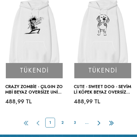
TÜKENDI
TÜKENDI
CRAZY ZOMBIE - ÇILGIN ZO
CUTE - SWEET DOG - SEVIM
MBI BEYAZ OVERSIZE UNISE
LI KÖPEK BEYAZ OVERSIZE
X KAPÜŞONLU SWEATSHIR
UNISEX KAPÜŞONLU SWEAT
488,99
TL
488,99
TL
T
SHIRT
1
2
3
…