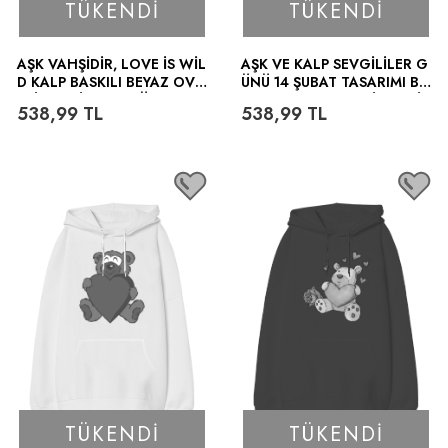
TÜKENDI
TÜKENDI
AŞK VAHŞIDIR, LOVE IS WIL
AŞK VE KALP SEVGILILER G
D KALP BASKILI BEYAZ OVE
ÜNÜ 14 ŞUBAT TASARIMI BA
RSIZE UNISEX KAPÜŞONLU
SKILI BEYAZ OVERSIZE UNIS
538,99
TL
538,99
TL
SWEATSHIRT
EX KAPÜŞONLU SWEATSHIR
T
TÜKENDI
TÜKENDI