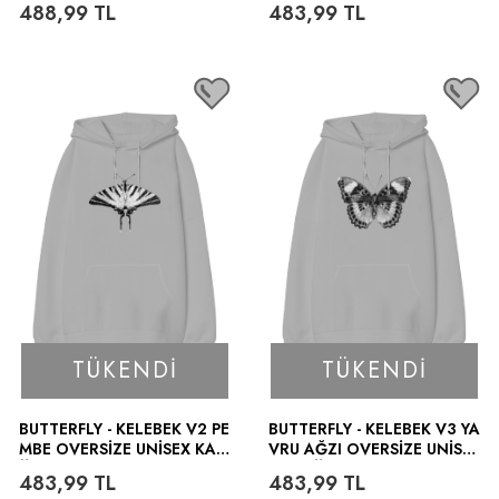
488,99
TL
483,99
TL
RT
TÜKENDI
TÜKENDI
BUTTERFLY - KELEBEK V2 PE
BUTTERFLY - KELEBEK V3 YA
MBE OVERSIZE UNISEX KAP
VRU AĞZI OVERSIZE UNISE
ÜŞONLU SWEATSHIRT
X KAPÜŞONLU SWEATSHIR
483,99
TL
483,99
TL
T