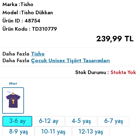
Marka :
Tisho
Model :
Tisho Dükkan
Ürün ID :
48754
Ürün Kodu :
TD310779
239,99
TL
Daha Fazla
Tisho
Daha Fazla
Çocuk Unisex Tişört Tasarımları
Stok Durumu :
Stokta Yok
Mor
3-6 ay
6-12 ay
4-5 yaş
6-7 yaş
8-9 yaş
10-11 yaş
12-13 yaş