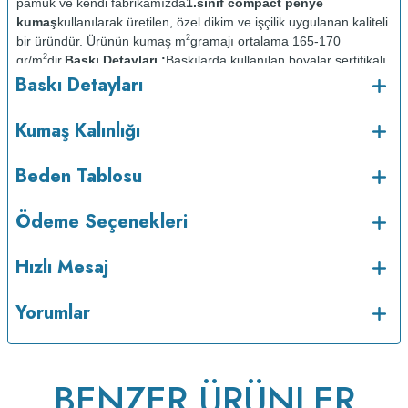
pamuk ve kendi fabrikamızda
1.sınıf compact penye
kumaş
kullanılarak üretilen, özel dikim ve işçilik uygulanan kaliteli
2
bir üründür. Ürünün kumaş m
gramajı ortalama 165-170
2
gr/m
dir.
Baskı Detayları :
Baskılarda kullanılan boyalar sertifikalı
Baskı Detayları
ve güvenlidir; insan sağlığına zarar vermez.
Kumaş Kalınlığı :
Bakım :
Kısa programda
Kumaş Kalınlığı
o
maksimum 30
de ve tersten yıkanır.
Kuru temizleme
yapılmaz.
Kurutma makinesinde kurutulmaz.
Orta ısıda ve tersten
Beden Tablosu
Ödeme Seçenekleri
Hızlı Mesaj
Yorumlar
BENZER ÜRÜNLER
ütülenir.