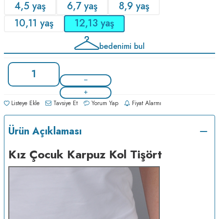
4,5 yaş
6,7 yaş
8,9 yaş
10,11 yaş
12,13 yaş
bedenimi bul
Listeye Ekle
Tavsiye Et
Yorum Yap
Fiyat Alarmı
Ürün Açıklaması
Kız Çocuk Karpuz Kol Tişört