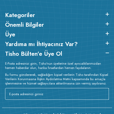
Detayları :
Baskılarda kullanılan boyalar sertifikalı ve güvenlidir;
insan sağlığına zarar vermez.
Kumaş Kalınlığı :
Kategoriler
Bakım :
Kısa programda
Önemli Bilgiler
o
maksimum 30
de ve tersten yıkanır.
Kuru temizleme yapılmaz.
Kurutma makinesinde kurutulmaz.
Orta ısıda ve tersten ütülenir.
Üye
Yardıma mı İhtiyacınız Var?
Tisho Bülten'e Üye Ol
E-Posta adresinizi girin, Tisho'nun üyelerine özel ayrıcalıklarımızdan
hemen haberdar olun, harika fırsatlardan hemen faydalanın.
Bu formu göndererek, sağladığım kişisel verilerin Tisho tarafından Kişisel
Verilerin Korunmasına İlişkin Aydınlatma Metni kapsamında bu amaçla
işlenmesine ve hizmet sağlayıcılara aktarılmasına izin vermiş sayılırsınız.