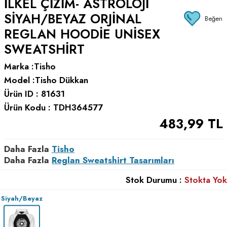
İLKEL ÇIZIM- ASTROLOJI
SIYAH/BEYAZ ORJINAL
Beğen
REGLAN HOODIE UNISEX
SWEATSHIRT
Marka :
Tisho
Model :
Tisho Dükkan
Ürün ID :
81631
Ürün Kodu :
TDH364577
483,99
TL
Daha Fazla
Tisho
Daha Fazla
Reglan Sweatshirt Tasarımları
Stok Durumu :
Stokta Yok
Siyah/Beyaz