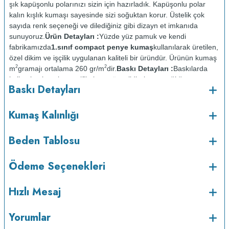
şık kapüşonlu polarınızı sizin için hazırladık. Kapüşonlu polar
kalın kışlık kumaşı sayesinde sizi soğuktan korur. Üstelik çok
sayıda renk seçeneği ve dilediğiniz gibi dizayn et imkanıda
sunuyoruz.
Ürün Detayları :
Yüzde yüz pamuk ve kendi
fabrikamızda
1.sınıf compact penye kumaş
kullanılarak üretilen,
özel dikim ve işçilik uygulanan kaliteli bir üründür. Ürünün kumaş
2
2
m
gramajı ortalama 260 gr/m
dir.
Baskı Detayları :
Baskılarda
kullanılan boyalar sertifikalı ve güvenlidir; insan sağlığına zarar
Baskı Detayları
vermez.
Kumaş Kalınlığı :
o
Bakım :
Kısa programda maksimum 30
C sıcaklıkta ve tersten
Kumaş Kalınlığı
yıkanır.
Kuru temizleme yapılmaz.
Kurutma makinesinde
kurutulmaz.
Orta ısıda ve tersten ütülenir.
Beden Tablosu
Ödeme Seçenekleri
Hızlı Mesaj
Yorumlar