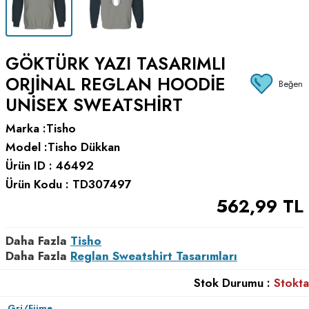
GÖKTÜRK YAZI TASARIMLI
ORJINAL REGLAN HOODIE
Beğen
UNISEX SWEATSHIRT
Marka :
Tisho
Model :
Tisho Dükkan
Ürün ID :
46492
Ürün Kodu :
TD307497
562,99
TL
Daha Fazla
Tisho
Daha Fazla
Reglan Sweatshirt Tasarımları
Stok Durumu :
Stokta
Gri/Füme