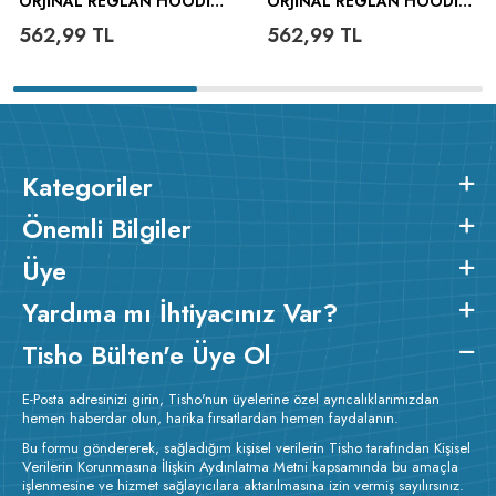
ORJINAL REGLAN HOODIE
ORJINAL REGLAN HOODIE
UNISEX SWEATSHIRT
UNISEX SWEATSHIRT
562,99
TL
562,99
TL
Kategoriler
Önemli Bilgiler
Üye
Yardıma mı İhtiyacınız Var?
Tisho Bülten'e Üye Ol
E-Posta adresinizi girin, Tisho'nun üyelerine özel ayrıcalıklarımızdan
hemen haberdar olun, harika fırsatlardan hemen faydalanın.
Bu formu göndererek, sağladığım kişisel verilerin Tisho tarafından Kişisel
Verilerin Korunmasına İlişkin Aydınlatma Metni kapsamında bu amaçla
işlenmesine ve hizmet sağlayıcılara aktarılmasına izin vermiş sayılırsınız.