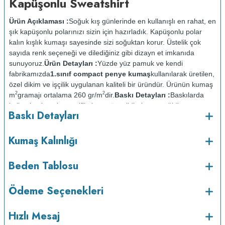
Kapüşonlu Sweatshirt
Ürün Açıklaması :
Soğuk kış günlerinde en kullanışlı en rahat, en
şık kapüşonlu polarınızı sizin için hazırladık. Kapüşonlu polar
kalın kışlık kumaşı sayesinde sizi soğuktan korur. Üstelik çok
sayıda renk seçeneği ve dilediğiniz gibi dizayn et imkanıda
sunuyoruz.
Ürün Detayları :
Yüzde yüz pamuk ve kendi
fabrikamızda
1.sınıf compact penye kumaş
kullanılarak üretilen,
özel dikim ve işçilik uygulanan kaliteli bir üründür. Ürünün kumaş
2
2
m
gramajı ortalama 260 gr/m
dir.
Baskı Detayları :
Baskılarda
kullanılan boyalar sertifikalı ve güvenlidir; insan sağlığına zarar
Baskı Detayları
vermez.
Kumaş Kalınlığı :
o
Bakım :
Kısa programda maksimum 30
C sıcaklıkta ve tersten
Kumaş Kalınlığı
yıkanır.
Kuru temizleme yapılmaz.
Kurutma makinesinde
kurutulmaz.
Orta ısıda ve tersten ütülenir.
Beden Tablosu
Ödeme Seçenekleri
Hızlı Mesaj