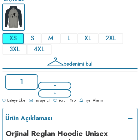
XS
S
M
L
XL
2XL
3XL
4XL
bedenimi bul
Listeye Ekle
Tavsiye Et
Yorum Yap
Fiyat Alarmı
Ürün Açıklaması
Orjinal Reglan Hoodie Unisex