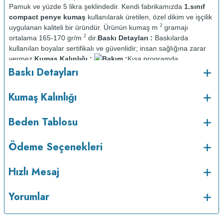
Pamuk ve yüzde 5 likra şeklindedir. Kendi fabrikamızda
1.sınıf
compact penye kumaş
kullanılarak üretilen, özel dikim ve işçilik
2
uygulanan kaliteli bir üründür. Ürünün kumaş m
gramajı
2
ortalama 165-170 gr/m
dir.
Baskı Detayları :
Baskılarda
kullanılan boyalar sertifikalı ve güvenlidir; insan sağlığına zarar
vermez.
Kumaş Kalınlığı :
Bakım :
Kısa programda
o
Baskı Detayları
maksimum 30
C sıcaklıkta ve tersten yıkanır.
Kuru temizleme
yapılmaz.
Kurutma makinesinde kurutulmaz.
Orta ısıda ve tersten
Kumaş Kalınlığı
Beden Tablosu
Ödeme Seçenekleri
Hızlı Mesaj
Yorumlar
ütülenir.