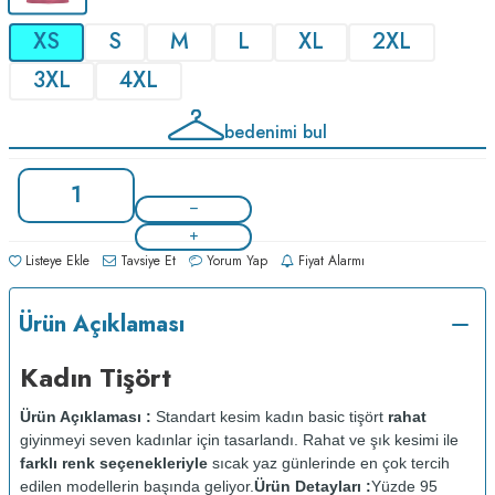
XS
S
M
L
XL
2XL
3XL
4XL
bedenimi bul
Listeye Ekle
Tavsiye Et
Yorum Yap
Fiyat Alarmı
Ürün Açıklaması
Kadın Tişört
Ürün Açıklaması :
Standart kesim kadın basic tişört
rahat
giyinmeyi seven kadınlar için tasarlandı. Rahat ve şık kesimi ile
farklı renk seçenekleriyle
sıcak yaz günlerinde en çok tercih
edilen modellerin başında geliyor.
Ürün Detayları :
Yüzde 95