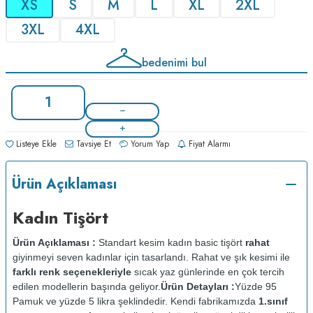
XS
S
M
L
XL
2XL
3XL
4XL
bedenimi bul
Listeye Ekle
Tavsiye Et
Yorum Yap
Fiyat Alarmı
Ürün Açıklaması
Kadın Tişört
Ürün Açıklaması :
Standart kesim kadın basic tişört
rahat
giyinmeyi seven kadınlar için tasarlandı. Rahat ve şık kesimi ile
farklı renk seçenekleriyle
sıcak yaz günlerinde en çok tercih
edilen modellerin başında geliyor.
Ürün Detayları :
Yüzde 95
Pamuk ve yüzde 5 likra şeklindedir. Kendi fabrikamızda
1.sınıf