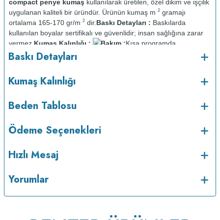
compact penye kumaş
kullanılarak üretilen, özel dikim ve işçilik
2
uygulanan kaliteli bir üründür. Ürünün kumaş m
gramajı
2
ortalama 165-170 gr/m
dir.
Baskı Detayları :
Baskılarda
kullanılan boyalar sertifikalı ve güvenlidir; insan sağlığına zarar
vermez.
Kumaş Kalınlığı :
Bakım :
Kısa programda
o
Baskı Detayları
maksimum 30
C sıcaklıkta ve tersten yıkanır.
Kuru temizleme
yapılmaz.
Kurutma makinesinde kurutulmaz.
Orta ısıda ve tersten
Kumaş Kalınlığı
Beden Tablosu
Ödeme Seçenekleri
Hızlı Mesaj
Yorumlar
ütülenir.