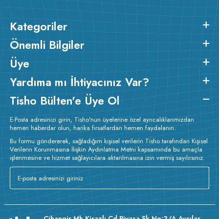
Kategoriler
Önemli Bilgiler
Üye
Yardıma mı İhtiyacınız Var?
Tisho Bülten'e Üye Ol
E-Posta adresinizi girin, Tisho'nun üyelerine özel ayrıcalıklarımızdan
hemen haberdar olun, harika fırsatlardan hemen faydalanın.
Bu formu göndererek, sağladığım kişisel verilerin Tisho tarafından Kişisel
Verilerin Korunmasına İlişkin Aydınlatma Metni kapsamında bu amaçla
işlenmesine ve hizmet sağlayıcılara aktarılmasına izin vermiş sayılırsınız.
Cihangir Mh Kirazlı Cd Piyasa Sk No:3/A Avcılar