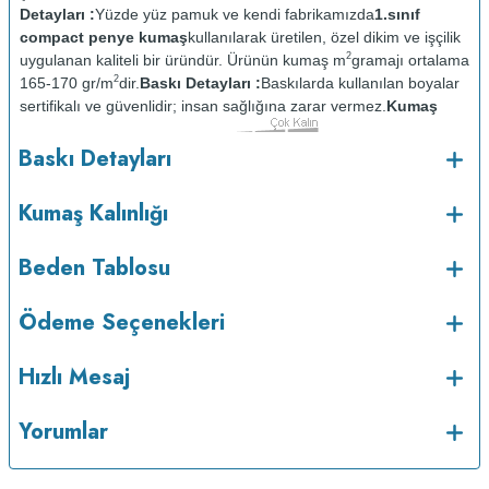
Detayları :
Yüzde yüz pamuk ve kendi fabrikamızda
1.sınıf
compact penye kumaş
kullanılarak üretilen, özel dikim ve işçilik
2
uygulanan kaliteli bir üründür. Ürünün kumaş m
gramajı ortalama
2
165-170 gr/m
dir.
Baskı Detayları :
Baskılarda kullanılan boyalar
sertifikalı ve güvenlidir; insan sağlığına zarar vermez.
Kumaş
Kalınlığı :
Bakım :
Kısa
Baskı Detayları
o
programda maksimum 30
de ve tersten yıkanır.
Kuru temizleme
yapılmaz.
Kurutma makinesinde kurutulmaz.
Orta ısıda ve tersten
Kumaş Kalınlığı
Beden Tablosu
Ödeme Seçenekleri
Hızlı Mesaj
Yorumlar