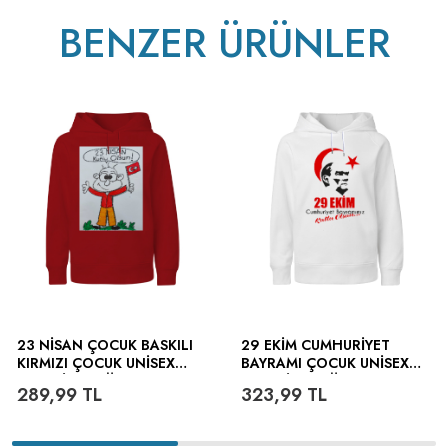
ütülenir.
BENZER ÜRÜNLER
23 NISAN ÇOCUK BASKILI
29 EKIM CUMHURIYET
KIRMIZI ÇOCUK UNISEX
BAYRAMI ÇOCUK UNISEX
HOODIE KAPÜŞONLU
HOODIE KAPÜŞONLU
289,99
TL
323,99
TL