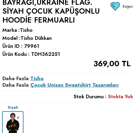
BAYRAĞI,UKRAINE FLAG.
Beğen
SIYAH ÇOCUK KAPÜŞONLU
HOODIE FERMUARLI
Marka :
Tisho
Model :
Tisho Dükkan
Ürün ID :
79961
Ürün Kodu :
TDH362251
369,00
TL
Daha Fazla
Tisho
Daha Fazla
Çocuk Unisex Sweatshirt Tasarımları
Stok Durumu :
Stokta Yok
Siyah