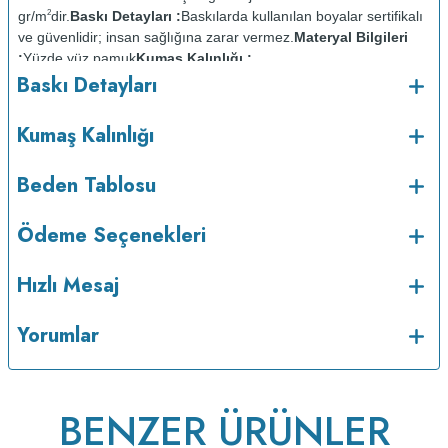
gr/m
dir.
Baskı Detayları :
Baskılarda kullanılan boyalar sertifikalı
2
ve güvenlidir; insan sağlığına zarar vermez.
Materyal Bilgileri
:
Yüzde yüz pamuk
Kumaş Kalınlığı :
Baskı Detayları
Bakım :
Kısa programda
maksimum 30
C derecede ve tersten yıkanır.
Kuru temizleme
o
Kumaş Kalınlığı
yapılmaz.
Kurutma makinesinde kurutulmaz.
Orta ısıda ve tersten
ütülenir.
Beden Tablosu
Ödeme Seçenekleri
Hızlı Mesaj
Yorumlar
v223.22
BENZER ÜRÜNLER