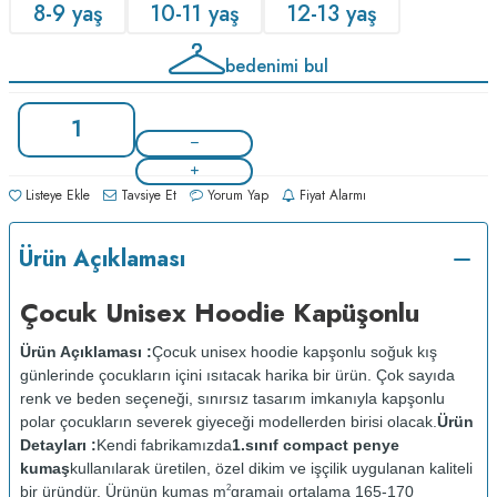
8-9 yaş
10-11 yaş
12-13 yaş
bedenimi bul
Listeye Ekle
Tavsiye Et
Yorum Yap
Fiyat Alarmı
Ürün Açıklaması
Çocuk Unisex Hoodie Kapüşonlu
Ürün Açıklaması :
Çocuk unisex hoodie kapşonlu soğuk kış
günlerinde çocukların içini ısıtacak harika bir ürün. Çok sayıda
renk ve beden seçeneği, sınırsız tasarım imkanıyla kapşonlu
polar çocukların severek giyeceği modellerden birisi olacak.
Ürün
Detayları :
Kendi fabrikamızda
1.sınıf compact penye
kumaş
kullanılarak üretilen, özel dikim ve işçilik uygulanan kaliteli
bir üründür. Ürünün kumaş m
gramajı ortalama 165-170
2