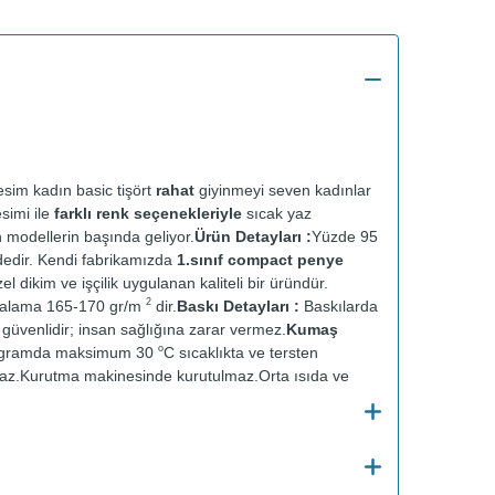
sim kadın basic tişört
rahat
giyinmeyi seven kadınlar
esimi ile
farklı renk seçenekleriyle
sıcak yaz
n modellerin başında geliyor.
Ürün Detayları :
Yüzde 95
dedir. Kendi fabrikamızda
1.sınıf compact penye
el dikim ve işçilik uygulanan kaliteli bir üründür.
2
talama 165-170 gr/m
dir.
Baskı Detayları :
Baskılarda
ve güvenlidir; insan sağlığına zarar vermez.
Kumaş
o
ogramda maksimum 30
C sıcaklıkta ve tersten
az.
Kurutma makinesinde kurutulmaz.
Orta ısıda ve