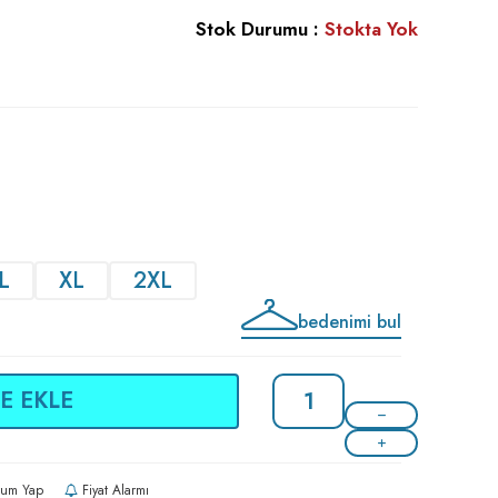
Stok Durumu :
Stokta Yok
L
XL
2XL
bedenimi bul
E EKLE
um Yap
Fiyat Alarmı