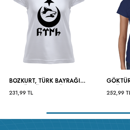
BOZKURT, TÜRK BAYRAĞI
GÖKTÜR
VE GÖKTÜRKÇE TÜRK
TIŞÖRT
231,99
TL
252,99
T
YAZILI KADIN TIŞÖRT