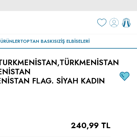
 ÜRÜNLER
TOPTAN BASKISIZ
İŞ ELBISELERI
TURKMENISTAN,TÜRKMENISTAN
ENISTAN
ISTAN FLAG. SIYAH KADIN
240,99
TL