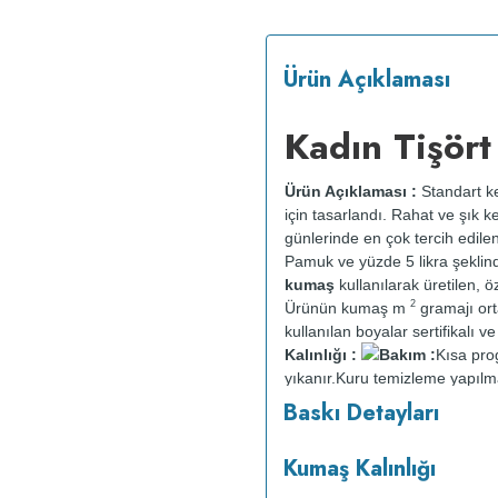
Ürün Açıklaması
Kadın Tişört
Ürün Açıklaması :
Standart ke
için tasarlandı. Rahat ve şık k
günlerinde en çok tercih edile
Pamuk ve yüzde 5 likra şeklin
kumaş
kullanılarak üretilen, öz
2
Ürünün kumaş m
gramajı or
kullanılan boyalar sertifikalı 
Kalınlığı :
Bakım :
Kısa pr
yıkanır.
Kuru temizleme yapılm
Baskı Detayları
Kumaş Kalınlığı