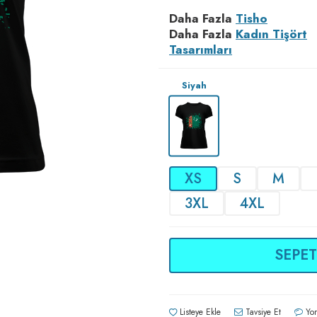
Daha Fazla
Tisho
Daha Fazla
Kadın Tişört
Tasarımları
Siyah
XS
S
M
3XL
4XL
SEPET
Listeye Ekle
Tavsiye Et
Yor