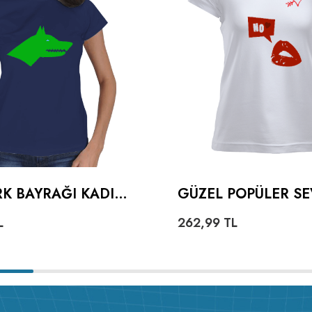
K BAYRAĞI KADIN
GÜZEL POPÜLER SE
KALPLI DUDAKLI K
L
262,99
TL
TIŞÖRT