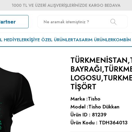
1000 TL VE ÜZERI ALIŞVERIŞLERINIZDE KARGO BEDAVA
Partner
EL HEDIYELER
KIŞIYE ÖZEL ÜRÜNLER
TASARIM ÜRÜNLER
KOMBIN
TÜRKMENISTAN,
BAYRAĞI,TÜRKM
LOGOSU,TURKMEN
TIŞÖRT
Marka :
Tisho
Model :
Tisho Dükkan
Ürün ID :
81239
Ürün Kodu :
TDH364013