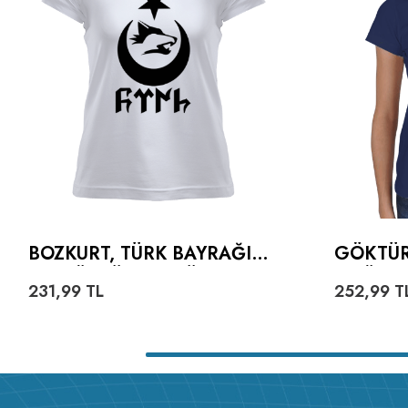
BOZKURT, TÜRK BAYRAĞI
GÖKTÜR
VE GÖKTÜRKÇE TÜRK
TIŞÖRT
231,99
TL
252,99
T
YAZILI KADIN TIŞÖRT