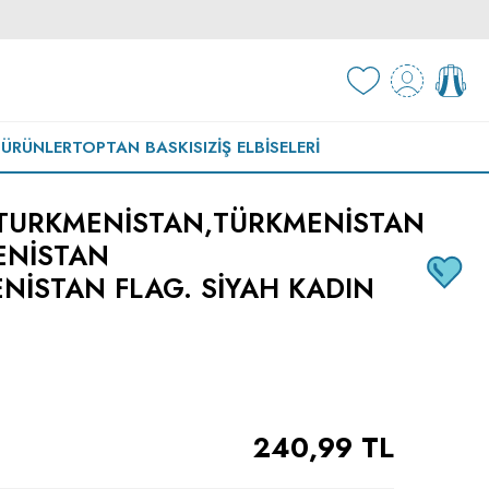
 ÜRÜNLER
TOPTAN BASKISIZ
İŞ ELBISELERI
TURKMENISTAN,TÜRKMENISTAN
ENISTAN
ISTAN FLAG. SIYAH KADIN
240,99
TL