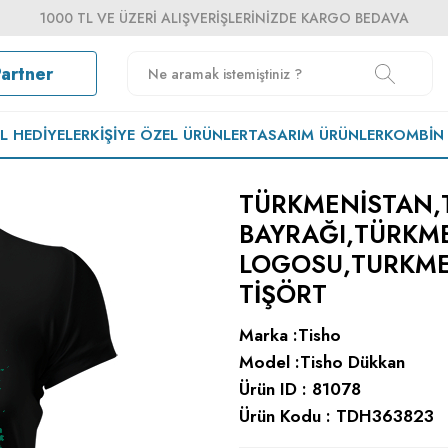
1000 TL VE ÜZERI ALIŞVERIŞLERINIZDE KARGO BEDAVA
Partner
EL HEDIYELER
KIŞIYE ÖZEL ÜRÜNLER
TASARIM ÜRÜNLER
KOMBIN
TÜRKMENISTAN,
BAYRAĞI,TÜRKM
LOGOSU,TURKMEN
TIŞÖRT
Marka :
Tisho
Model :
Tisho Dükkan
Ürün ID :
81078
Ürün Kodu :
TDH363823