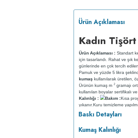
Ürün Açıklaması
Kadın Tişört
Ürün Açıklaması :
Standart ke
için tasarlandı. Rahat ve şık k
günlerinde en çok tercih edile
Pamuk ve yüzde 5 likra şeklin
kumaş
kullanılarak üretilen, öz
2
Ürünün kumaş m
gramajı or
kullanılan boyalar sertifikalı 
Kalınlığı :
Bakım :
Kısa pr
yıkanır.
Kuru temizleme yapılm
Baskı Detayları
Kumaş Kalınlığı