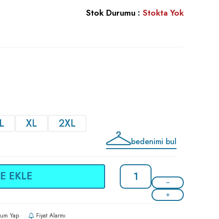
Stok Durumu :
Stokta Yok
L
XL
2XL
bedenimi bul
E EKLE
um Yap
Fiyat Alarmı