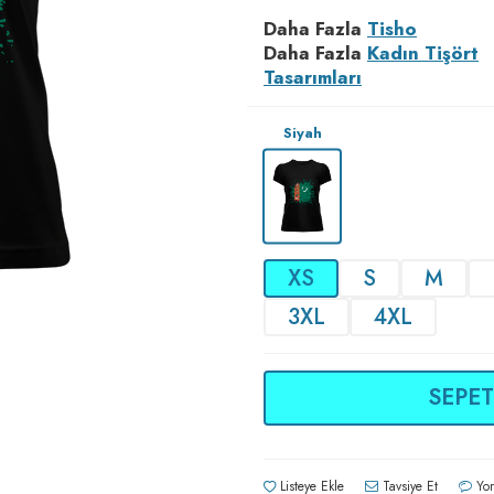
Daha Fazla
Tisho
Daha Fazla
Kadın Tişört
Tasarımları
Siyah
XS
S
M
3XL
4XL
SEPET
Listeye Ekle
Tavsiye Et
Yor