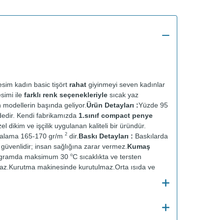
sim kadın basic tişört
rahat
giyinmeyi seven kadınlar
esimi ile
farklı renk seçenekleriyle
sıcak yaz
n modellerin başında geliyor.
Ürün Detayları :
Yüzde 95
dedir. Kendi fabrikamızda
1.sınıf compact penye
el dikim ve işçilik uygulanan kaliteli bir üründür.
2
talama 165-170 gr/m
dir.
Baskı Detayları :
Baskılarda
ve güvenlidir; insan sağlığına zarar vermez.
Kumaş
o
ogramda maksimum 30
C sıcaklıkta ve tersten
az.
Kurutma makinesinde kurutulmaz.
Orta ısıda ve