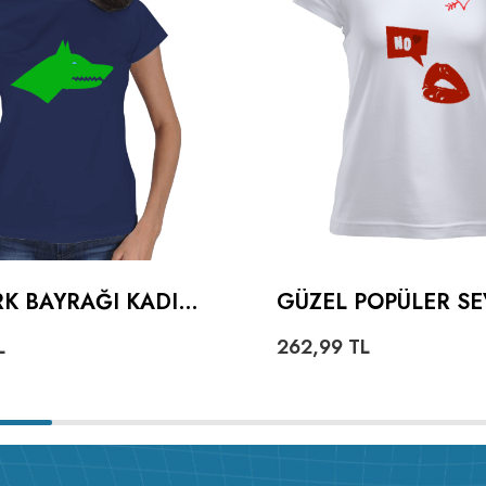
K BAYRAĞI KADIN
GÜZEL POPÜLER SE
KALPLI DUDAKLI K
L
262,99
TL
TIŞÖRT