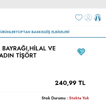
 ÜRÜNLER
TOPTAN BASKISIZ
İŞ ELBISELERI
 BAYRAĞI,HILAL VE
KADIN TIŞÖRT
240,99
TL
Stok Durumu :
Stokta Yok