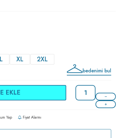
L
XL
2XL
bedenimi bul
E EKLE
um Yap
Fiyat Alarmı