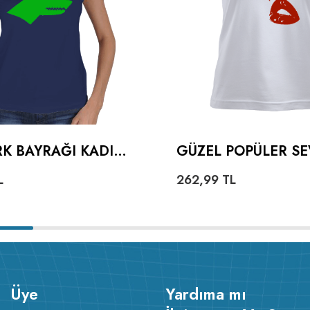
K BAYRAĞI KADIN
GÜZEL POPÜLER SE
KALPLI DUDAKLI K
L
262,99
TL
TIŞÖRT
Üye
Yardıma mı