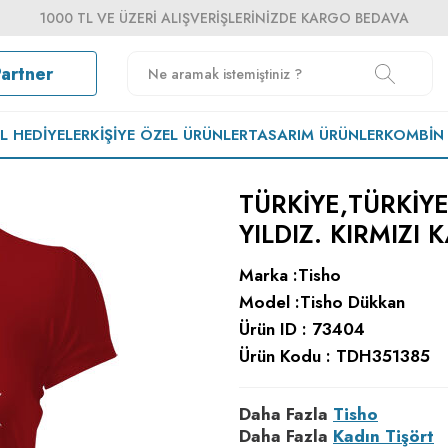
1000 TL VE ÜZERI ALIŞVERIŞLERINIZDE KARGO BEDAVA
Partner
EL HEDIYELER
KIŞIYE ÖZEL ÜRÜNLER
TASARIM ÜRÜNLER
KOMBIN
TÜRKIYE,TÜRKIYE
YILDIZ. KIRMIZI 
Marka :
Tisho
Model :
Tisho Dükkan
Ürün ID :
73404
Ürün Kodu :
TDH351385
Daha Fazla
Tisho
Daha Fazla
Kadın Tişört