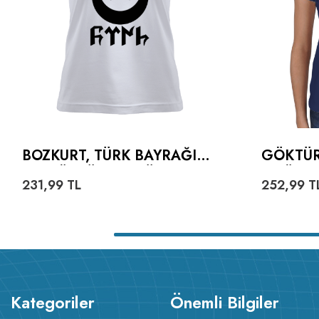
BOZKURT, TÜRK BAYRAĞI
GÖKTÜR
VE GÖKTÜRKÇE TÜRK
TIŞÖRT
231,99
TL
252,99
T
YAZILI KADIN TIŞÖRT
Kategoriler
Önemli Bilgiler