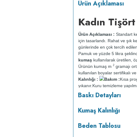
Ürün Açıklaması
Kadın Tişört
Ürün Açıklaması :
Standart ke
için tasarlandı. Rahat ve şık k
günlerinde en çok tercih edile
Pamuk ve yüzde 5 likra şeklin
kumaş
kullanılarak üretilen, öz
2
Ürünün kumaş m
gramajı or
kullanılan boyalar sertifikalı 
Kalınlığı :
Bakım :
Kısa pr
yıkanır.
Kuru temizleme yapılm
Baskı Detayları
Kumaş Kalınlığı
Beden Tablosu