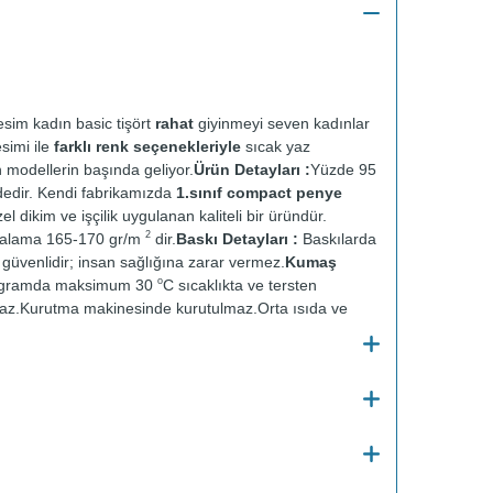
sim kadın basic tişört
rahat
giyinmeyi seven kadınlar
esimi ile
farklı renk seçenekleriyle
sıcak yaz
n modellerin başında geliyor.
Ürün Detayları :
Yüzde 95
dedir. Kendi fabrikamızda
1.sınıf compact penye
el dikim ve işçilik uygulanan kaliteli bir üründür.
2
talama 165-170 gr/m
dir.
Baskı Detayları :
Baskılarda
ve güvenlidir; insan sağlığına zarar vermez.
Kumaş
o
ogramda maksimum 30
C sıcaklıkta ve tersten
az.
Kurutma makinesinde kurutulmaz.
Orta ısıda ve