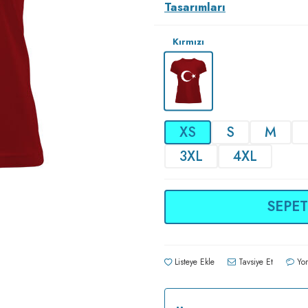
Tasarımları
Kırmızı
XS
S
M
3XL
4XL
SEPET
Listeye Ekle
Tavsiye Et
Yor