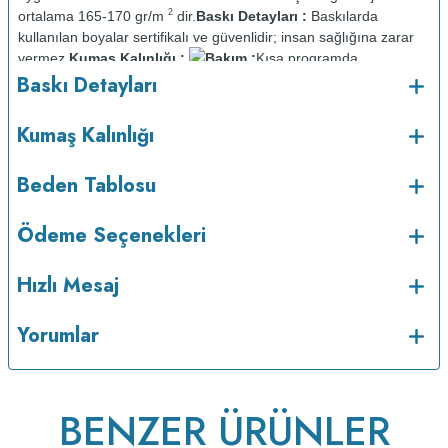
2
ortalama 165-170 gr/m
dir.
Baskı Detayları :
Baskılarda
kullanılan boyalar sertifikalı ve güvenlidir; insan sağlığına zarar
vermez.
Kumaş Kalınlığı :
Bakım :
Kısa programda
o
Baskı Detayları
maksimum 30
C sıcaklıkta ve tersten yıkanır.
Kuru temizleme
yapılmaz.
Kurutma makinesinde kurutulmaz.
Orta ısıda ve tersten
Kumaş Kalınlığı
Beden Tablosu
Ödeme Seçenekleri
Hızlı Mesaj
Yorumlar
ütülenir.
BENZER ÜRÜNLER