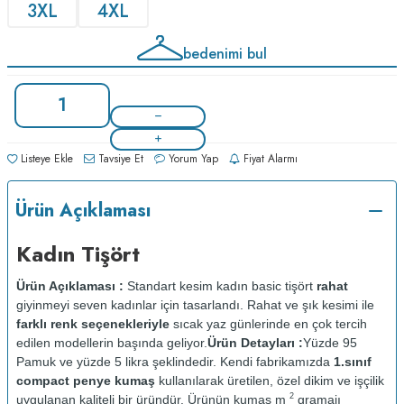
3XL
4XL
bedenimi bul
Listeye Ekle
Tavsiye Et
Yorum Yap
Fiyat Alarmı
Ürün Açıklaması
Kadın Tişört
Ürün Açıklaması :
Standart kesim kadın basic tişört
rahat
giyinmeyi seven kadınlar için tasarlandı. Rahat ve şık kesimi ile
farklı renk seçenekleriyle
sıcak yaz günlerinde en çok tercih
edilen modellerin başında geliyor.
Ürün Detayları :
Yüzde 95
Pamuk ve yüzde 5 likra şeklindedir. Kendi fabrikamızda
1.sınıf
compact penye kumaş
kullanılarak üretilen, özel dikim ve işçilik
2
uygulanan kaliteli bir üründür. Ürünün kumaş m
gramajı