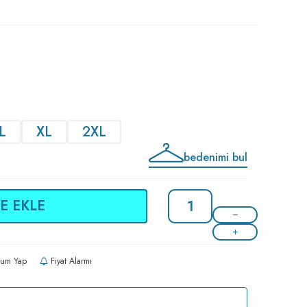
L
XL
2XL
bedenimi bul
E EKLE
um Yap
Fiyat Alarmı