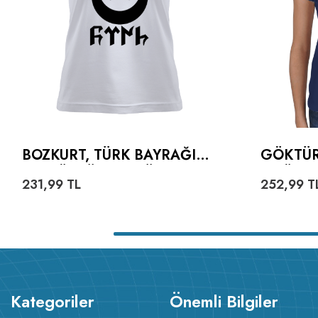
BOZKURT, TÜRK BAYRAĞI
GÖKTÜR
VE GÖKTÜRKÇE TÜRK
TIŞÖRT
231,99
TL
252,99
T
YAZILI KADIN TIŞÖRT
Kategoriler
Önemli Bilgiler