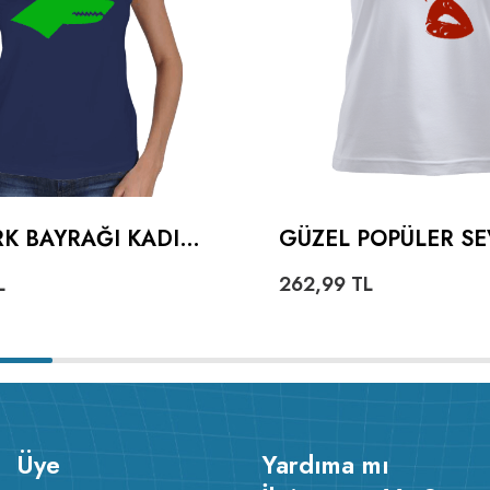
K BAYRAĞI KADIN
GÜZEL POPÜLER SE
KALPLI DUDAKLI K
L
262,99
TL
TIŞÖRT
Üye
Yardıma mı