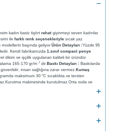
sim kadın basic tişört
rahat
giyinmeyi seven kadınlar
esimi ile
farklı renk seçenekleriyle
sıcak yaz
n modellerin başında geliyor.
Ürün Detayları :
Yüzde 95
dedir. Kendi fabrikamızda
1.sınıf compact penye
el dikim ve işçilik uygulanan kaliteli bir üründür.
2
talama 165-170 gr/m
dir.
Baskı Detayları :
Baskılarda
ve güvenlidir; insan sağlığına zarar vermez.
Kumaş
o
ogramda maksimum 30
C sıcaklıkta ve tersten
az.
Kurutma makinesinde kurutulmaz.
Orta ısıda ve