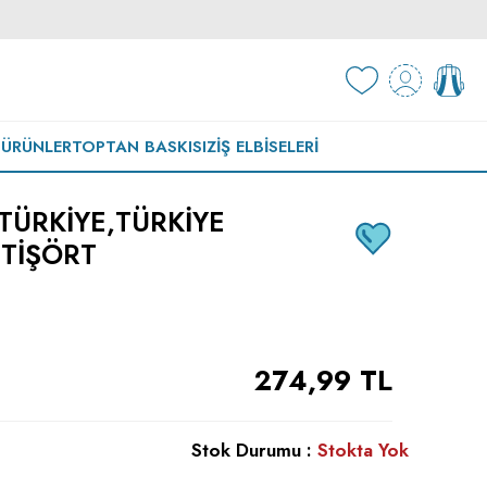
 ÜRÜNLER
TOPTAN BASKISIZ
İŞ ELBISELERI
TÜRKIYE,TÜRKIYE
 TIŞÖRT
274,99
TL
Stok Durumu :
Stokta Yok