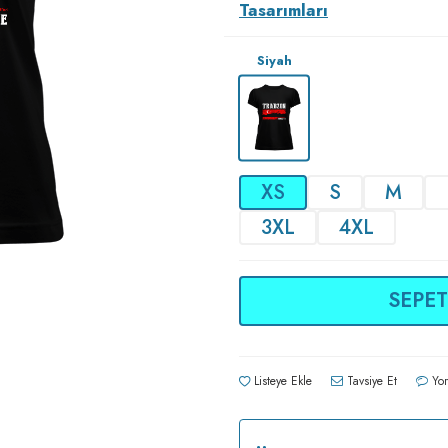
Tasarımları
Siyah
XS
S
M
3XL
4XL
SEPET
Listeye Ekle
Tavsiye Et
Yor