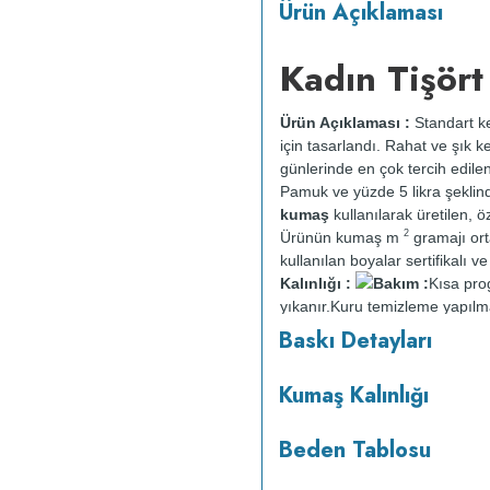
Ürün Açıklaması
Kadın Tişört
Ürün Açıklaması :
Standart ke
için tasarlandı. Rahat ve şık k
günlerinde en çok tercih edile
Pamuk ve yüzde 5 likra şeklin
kumaş
kullanılarak üretilen, öz
2
Ürünün kumaş m
gramajı or
kullanılan boyalar sertifikalı 
Kalınlığı :
Bakım :
Kısa pr
yıkanır.
Kuru temizleme yapılm
Baskı Detayları
Kumaş Kalınlığı
Beden Tablosu