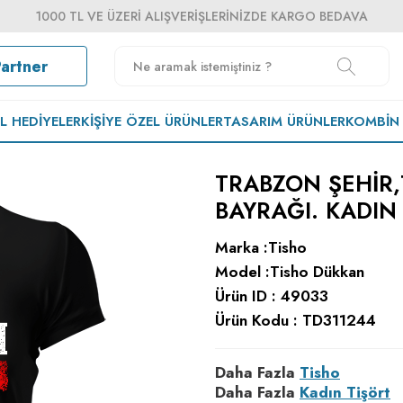
1000 TL VE ÜZERI ALIŞVERIŞLERINIZDE KARGO BEDAVA
Partner
EL HEDIYELER
KIŞIYE ÖZEL ÜRÜNLER
TASARIM ÜRÜNLER
KOMBIN
TRABZON ŞEHIR,
BAYRAĞI. KADIN
Marka :
Tisho
Model :
Tisho Dükkan
Ürün ID :
49033
Ürün Kodu :
TD311244
Daha Fazla
Tisho
Daha Fazla
Kadın Tişört