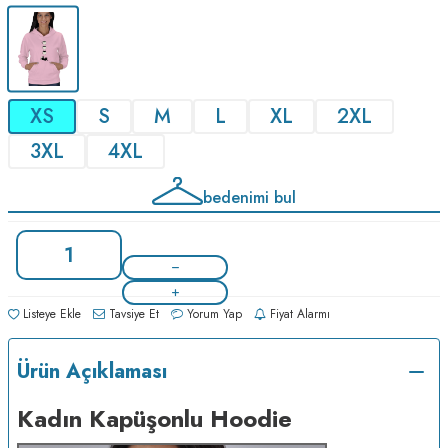
XS
S
M
L
XL
2XL
3XL
4XL
bedenimi bul
Listeye Ekle
Tavsiye Et
Yorum Yap
Fiyat Alarmı
Ürün Açıklaması
Kadın Kapüşonlu Hoodie