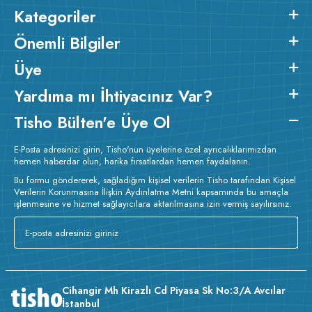
fabrikamızda
1.sınıf compact penye kumaş
kullanılarak
Kategoriler
üretilen, özel dikim ve işçilik uygulanan kaliteli bir üründür.
2
2
Ürünün kumaş m
gramajı ortalama 260 gr/m
dir.
Baskı
Önemli Bilgiler
Detayları :
Baskılarda kullanılan boyalar sertifikalı ve güvenlidir;
insan sağlığına zarar vermez.
Kumaş Kalınlığı :
Üye
Bakım :
Kısa programda
Yardıma mı İhtiyacınız Var?
o
maksimum 30
C de ve tersten yıkanır.
Kuru temizleme yapılmaz.
Kurutma makinesinde kurutulmaz.
Orta ısıda ve tersten ütülenir.
Tisho Bülten'e Üye Ol
E-Posta adresinizi girin, Tisho'nun üyelerine özel ayrıcalıklarımızdan
hemen haberdar olun, harika fırsatlardan hemen faydalanın.
Bu formu göndererek, sağladığım kişisel verilerin Tisho tarafından Kişisel
Verilerin Korunmasına İlişkin Aydınlatma Metni kapsamında bu amaçla
işlenmesine ve hizmet sağlayıcılara aktarılmasına izin vermiş sayılırsınız.
Cihangir Mh Kirazlı Cd Piyasa Sk No:3/A Avcılar
İstanbul