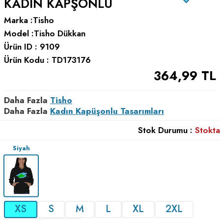
KADIN KAPŞONLU
Marka :
Tisho
Model :
Tisho Dükkan
Ürün ID :
9109
Ürün Kodu :
TD173176
364,99
TL
Daha Fazla
Tisho
Daha Fazla
Kadın Kapüşonlu Tasarımları
Stok Durumu :
Stokta
Siyah
XS
S
M
L
XL
2XL