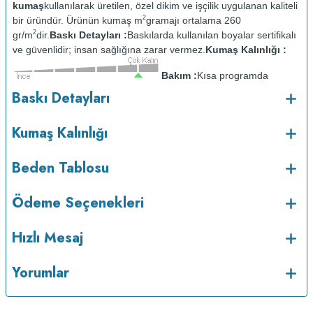
kumaş
kullanılarak üretilen, özel dikim ve işçilik uygulanan kaliteli
2
bir üründür. Ürünün kumaş m
gramajı ortalama 260
2
gr/m
dir.
Baskı Detayları :
Baskılarda kullanılan boyalar sertifikalı
ve güvenlidir; insan sağlığına zarar vermez.
Kumaş Kalınlığı :
Bakım :
Kısa programda
o
maksimum 30
C sıcaklıkta ve tersten yıkanır.
Kuru temizleme
Baskı Detayları
yapılmaz.
Kurutma makinesinde kurutulmaz.
Orta ısıda ve tersten
ütülenir.
Kumaş Kalınlığı
Beden Tablosu
Ödeme Seçenekleri
Hızlı Mesaj
Yorumlar
v233.25