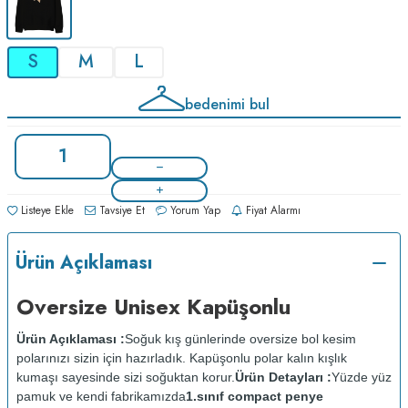
S
M
L
bedenimi bul
Listeye Ekle
Tavsiye Et
Yorum Yap
Fiyat Alarmı
Ürün Açıklaması
Oversize Unisex Kapüşonlu
Ürün Açıklaması :
Soğuk kış günlerinde oversize bol kesim
polarınızı sizin için hazırladık. Kapüşonlu polar kalın kışlık
kumaşı sayesinde sizi soğuktan korur.
Ürün Detayları :
Yüzde yüz
pamuk ve kendi fabrikamızda
1.sınıf compact penye