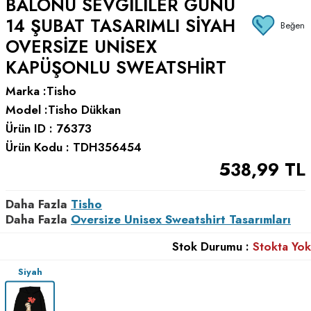
BALONU SEVGILILER GÜNÜ
14 ŞUBAT TASARIMLI SIYAH
Beğen
OVERSIZE UNISEX
KAPÜŞONLU SWEATSHIRT
Marka :
Tisho
Model :
Tisho Dükkan
Ürün ID :
76373
Ürün Kodu :
TDH356454
538,99
TL
Daha Fazla
Tisho
Daha Fazla
Oversize Unisex Sweatshirt Tasarımları
Stok Durumu :
Stokta Yok
Siyah