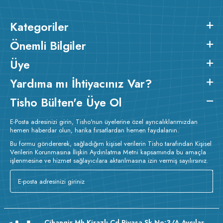
Kategoriler
Önemli Bilgiler
Üye
Yardıma mı İhtiyacınız Var?
Tisho Bülten'e Üye Ol
E-Posta adresinizi girin, Tisho'nun üyelerine özel ayrıcalıklarımızdan
hemen haberdar olun, harika fırsatlardan hemen faydalanın.
Bu formu göndererek, sağladığım kişisel verilerin Tisho tarafından Kişisel
Verilerin Korunmasına İlişkin Aydınlatma Metni kapsamında bu amaçla
işlenmesine ve hizmet sağlayıcılara aktarılmasına izin vermiş sayılırsınız.
Cihangir Mh Kirazlı Cd Piyasa Sk No:3/A Avcılar