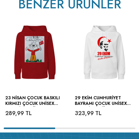
BENZER ÜRÜNLER
23 NISAN ÇOCUK BASKILI
29 EKIM CUMHURIYET
KIRMIZI ÇOCUK UNISEX
BAYRAMI ÇOCUK UNISEX
HOODIE KAPÜŞONLU
HOODIE KAPÜŞONLU
289,99
TL
323,99
TL