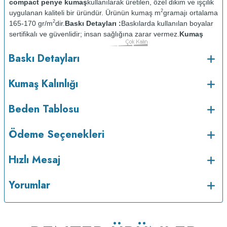
compact penye kumaş
kullanılarak üretilen, özel dikim ve işçilik
2
uygulanan kaliteli bir üründür. Ürünün kumaş m
gramajı ortalama
2
165-170 gr/m
dir.
Baskı Detayları :
Baskılarda kullanılan boyalar
sertifikalı ve güvenlidir; insan sağlığına zarar vermez.
Kumaş
Kalınlığı :
Bakım :
Kısa
Baskı Detayları
o
programda maksimum 30
de ve tersten yıkanır.
Kuru temizleme
yapılmaz.
Kurutma makinesinde kurutulmaz.
Orta ısıda ve tersten
Kumaş Kalınlığı
Beden Tablosu
Ödeme Seçenekleri
Hızlı Mesaj
Yorumlar
ütülenir.