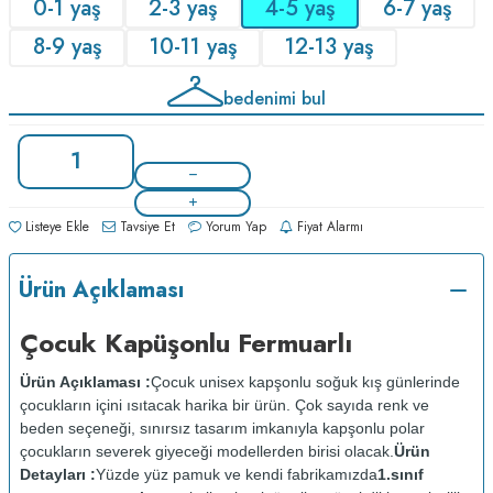
0-1 yaş
2-3 yaş
4-5 yaş
6-7 yaş
8-9 yaş
10-11 yaş
12-13 yaş
bedenimi bul
Listeye Ekle
Tavsiye Et
Yorum Yap
Fiyat Alarmı
Ürün Açıklaması
Çocuk Kapüşonlu Fermuarlı
Ürün Açıklaması :
Çocuk unisex kapşonlu soğuk kış günlerinde
çocukların içini ısıtacak harika bir ürün. Çok sayıda renk ve
beden seçeneği, sınırsız tasarım imkanıyla kapşonlu polar
çocukların severek giyeceği modellerden birisi olacak.
Ürün
Detayları :
Yüzde yüz pamuk ve kendi fabrikamızda
1.sınıf