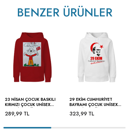
ütülenir.
BENZER ÜRÜNLER
23 NISAN ÇOCUK BASKILI
29 EKIM CUMHURIYET
KIRMIZI ÇOCUK UNISEX
BAYRAMI ÇOCUK UNISEX
HOODIE KAPÜŞONLU
HOODIE KAPÜŞONLU
289,99
TL
323,99
TL