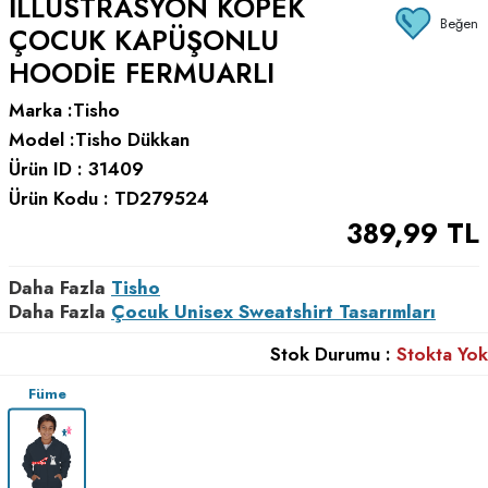
İLLÜSTRASYON KÖPEK
Beğen
ÇOCUK KAPÜŞONLU
HOODIE FERMUARLI
Marka :
Tisho
Model :
Tisho Dükkan
Ürün ID :
31409
Ürün Kodu :
TD279524
389,99
TL
Daha Fazla
Tisho
Daha Fazla
Çocuk Unisex Sweatshirt Tasarımları
Stok Durumu :
Stokta Yok
Füme