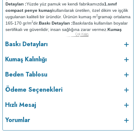
Detayları :
Yüzde yüz pamuk ve kendi fabrikamızda
1.sınıf
compact penye kumaş
kullanılarak üretilen, özel dikim ve işçilik
2
uygulanan kaliteli bir üründür. Ürünün kumaş m
gramajı ortalama
2
165-170 gr/m
dir.
Baskı Detayları :
Baskılarda kullanılan boyalar
sertifikalı ve güvenlidir; insan sağlığına zarar vermez.
Kumaş
Kalınlığı :
Bakım :
Kısa
Baskı Detayları
o
programda maksimum 30
de ve tersten yıkanır.
Kuru temizleme
yapılmaz.
Kurutma makinesinde kurutulmaz.
Orta ısıda ve tersten
Kumaş Kalınlığı
Beden Tablosu
Ödeme Seçenekleri
Hızlı Mesaj
Yorumlar