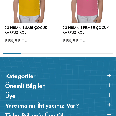
23 NISAN 1-SARI ÇOCUK
23 NISAN 1-PEMBE ÇOCUK
KARPUZ KOL
KARPUZ KOL
998,99
TL
998,99
TL
Kategoriler
Önemli Bilgiler
Üye
Yardıma mı İhtiyacınız Var?
Tisho Bülten'e Üye Ol