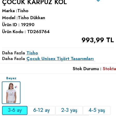
ÇOCUK KARPUZ KOL
Marka :
Tisho
Model :
Tisho Dükkan
Ürün ID :
19290
Ürün Kodu :
TD265764
993,99
TL
Daha Fazla
Tisho
Daha Fazla
Çocuk Unisex Tişört Tasarımları
Stok Durumu :
Stokta
Beyaz
3-6 ay
6-12 ay
2-3 yaş
4-5 yaş