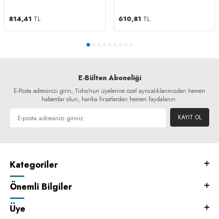
814,41
TL
610,81
TL
E-Bülten Aboneliği
E-Posta adresinizi girin, Tisho'nun üyelerine özel ayrıcalıklarımızdan hemen
haberdar olun, harika fırsatlardan hemen faydalanın.
KAYIT OL
Kategoriler
Önemli Bilgiler
Üye