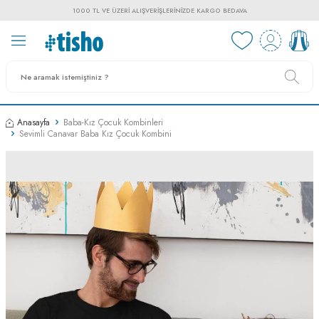
1000 TL VE ÜZERI ALIŞVERIŞLERINIZDE KARGO BEDAVA
Anasayfa
Baba-Kız Çocuk Kombinleri
Sevimli Canavar Baba Kız Çocuk Kombini