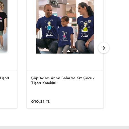
işört
Çöp Adam Anne Baba ve Kız Çocuk
Büyüy
Tişört Kombini
Çocuk 
610,81
TL
407,