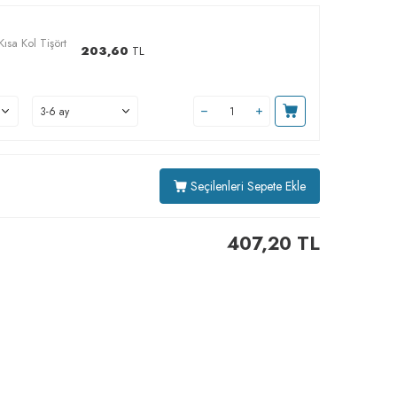
ısa Kol Tişört
203,60
TL
Seçilenleri Sepete Ekle
407,20
TL