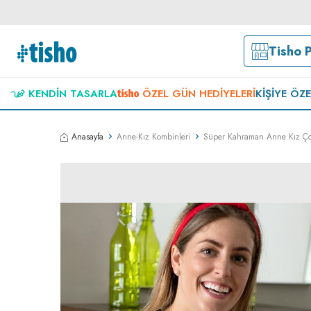
Tisho 
KENDIN TASARLA
ÖZEL GÜN HEDIYELERI
KIŞIYE ÖZ
Anasayfa
Anne-Kız Kombinleri
Süper Kahraman Anne Kız Ço