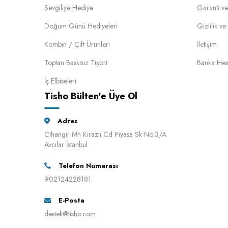
Sevgiliye Hediye
Garanti ve
Doğum Günü Hediyeleri
Gizlilik v
Kombin / Çift Ürünleri
İletişim
Toptan Baskısız Tişört
Banka Hes
İş Elbiseleri
Tisho Bülten'e Üye Ol
Adres
Cihangir Mh Kirazlı Cd Piyasa Sk No:3/A
Avcılar İstanbul
Telefon Numarası
902124228181
E-Posta
destek@tisho.com