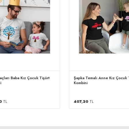
açları Baba Kız Çocuk Tişört
Şapka Temalı Anne Kız Çocuk T
i
Kombini
0
TL
407,20
TL