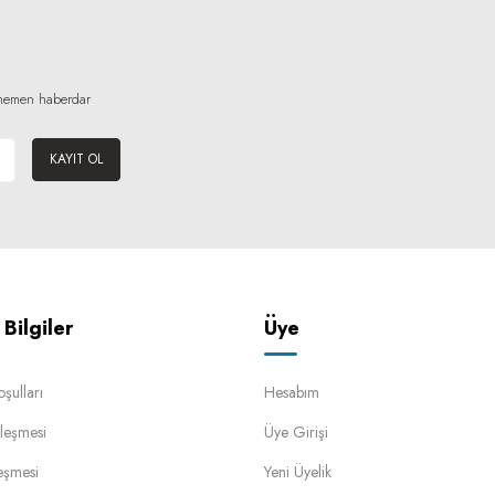
n hemen haberdar
KAYIT OL
Bilgiler
Üye
oşulları
Hesabım
leşmesi
Üye Girişi
eşmesi
Yeni Üyelik