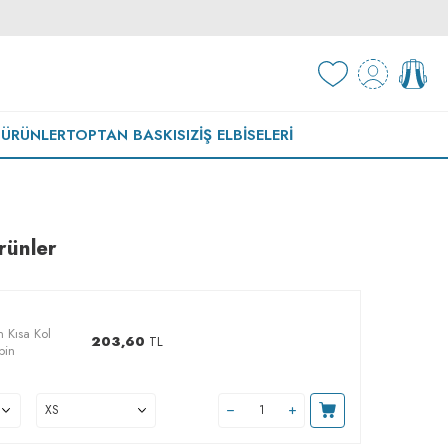
 ÜRÜNLER
TOPTAN BASKISIZ
İŞ ELBISELERI
rünler
 Kısa Kol
203,60
TL
bin