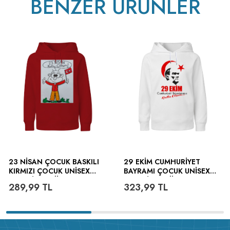
BENZER ÜRÜNLER
v233.25
23 NISAN ÇOCUK BASKILI
29 EKIM CUMHURIYET
KIRMIZI ÇOCUK UNISEX
BAYRAMI ÇOCUK UNISEX
HOODIE KAPÜŞONLU
HOODIE KAPÜŞONLU
289,99
TL
323,99
TL