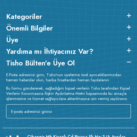
Kategoriler
Önemli Bilgiler
Üye
Yardıma mı İhtiyacınız Var?
Tisho Bülten'e Üye Ol
E-Posta adresinizi girin, Tisho'nun üyelerine özel ayrıcalıklarımızdan
hemen haberdar olun, harika fırsatlardan hemen faydalanın.
Bu formu göndererek, sağladığım kişisel verilerin Tisho tarafından Kişisel
Verilerin Korunmasına İlişkin Aydınlatma Metni kapsamında bu amaçla
işlenmesine ve hizmet sağlayıcılara aktarılmasına izin vermiş sayılırsınız.
Cihangir Mh Kirazlı Cd Piyasa Sk No:3/A Avcılar