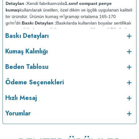
Detayları :
Kendi fabrikamızda
1.sınıf compact penye
kumaş
kullanılarak üretilen, özel dikim ve işçilik uygulanan kaliteli
bir üründür. Ürünün kumaş m
gramajı ortalama 165-170
2
gr/m
dir.
Baskı Detayları :
Baskılarda kullanılan boyalar sertifikalı
2
ve güvenlidir; insan sağlığına zarar vermez.
Materyal Bilgileri
Baskı Detayları
:
Yüzde yüz pamuk
Kumaş Kalınlığı :
Bakım :
Kısa programda
Kumaş Kalınlığı
maksimum 30
C derecede ve tersten yıkanır.
Kuru temizleme
o
yapılmaz.
Kurutma makinesinde kurutulmaz.
Orta ısıda ve tersten
Beden Tablosu
ütülenir.
Ödeme Seçenekleri
Hızlı Mesaj
Yorumlar