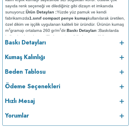
sayıda renk seçeneği ve dilediğiniz gibi dizayn et imkanıda
sunuyoruz.
Ürün Detayları :
Yüzde yüz pamuk ve kendi
fabrikamızda
1.sınıf compact penye kumaş
kullanılarak üretilen,
özel dikim ve işçilik uygulanan kaliteli bir üründür. Ürünün kumaş
2
2
m
gramajı ortalama 260 gr/m
dir.
Baskı Detayları :
Baskılarda
kullanılan boyalar sertifikalı ve güvenlidir; insan sağlığına zarar
Baskı Detayları
vermez.
Kumaş Kalınlığı :
o
Bakım :
Kısa programda maksimum 30
C sıcaklıkta ve tersten
Kumaş Kalınlığı
yıkanır.
Kuru temizleme yapılmaz.
Kurutma makinesinde
kurutulmaz.
Orta ısıda ve tersten ütülenir.
Beden Tablosu
Ödeme Seçenekleri
Hızlı Mesaj
Yorumlar