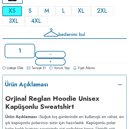
XS
S
M
L
XL
2XL
3XL
4XL
bedenimi bul
Listeye Ekle
Tavsiye Et
Yorum Yap
Fiyat Alarmı
Ürün Açıklaması
Orjinal Reglan Hoodie Unisex
Kapüşonlu Sweatshirt
Ürün Açıklaması :
Soğuk kış günlerinde en kullanışlı en rahat, en
şık kapüşonlu polarınızı sizin için hazırladık. Kapüşonlu polar
kalın kışlık kumaşı sayesinde sizi soğuktan korur. Üstelik çok