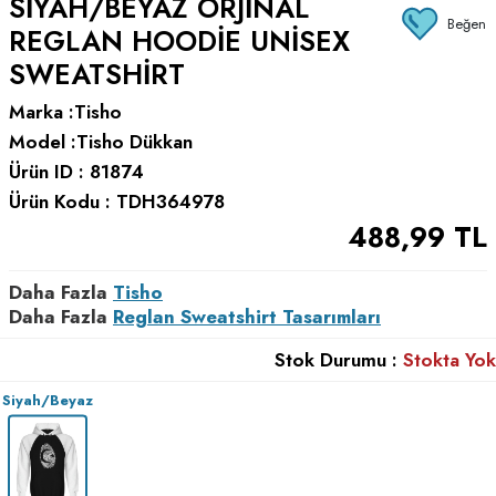
SIYAH/BEYAZ ORJINAL
Beğen
REGLAN HOODIE UNISEX
SWEATSHIRT
Marka :
Tisho
Model :
Tisho Dükkan
Ürün ID :
81874
Ürün Kodu :
TDH364978
488,99
TL
Daha Fazla
Tisho
Daha Fazla
Reglan Sweatshirt Tasarımları
Stok Durumu :
Stokta Yok
Siyah/Beyaz