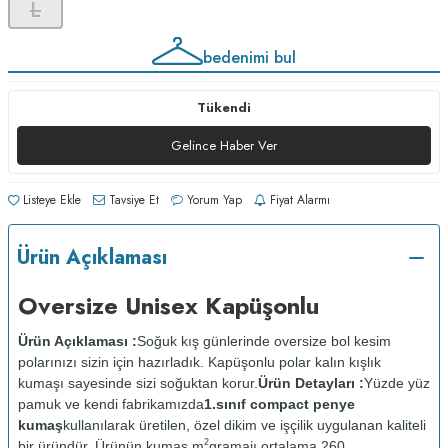
L
bedenimi bul
Tükendi
Gelince Haber Ver
Listeye Ekle
Tavsiye Et
Yorum Yap
Fiyat Alarmı
Ürün Açıklaması
Oversize Unisex Kapüşonlu
Ürün Açıklaması :
Soğuk kış günlerinde oversize bol kesim
polarınızı sizin için hazırladık. Kapüşonlu polar kalın kışlık
kumaşı sayesinde sizi soğuktan korur.
Ürün Detayları :
Yüzde yüz
pamuk ve kendi fabrikamızda
1.sınıf compact penye
kumaş
kullanılarak üretilen, özel dikim ve işçilik uygulanan kaliteli
2
bir üründür. Ürünün kumaş m
gramajı ortalama 260