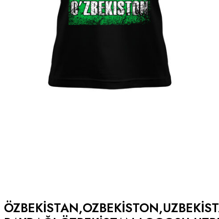
ÖZBEKISTAN,OZBEKISTON,UZBEKIS