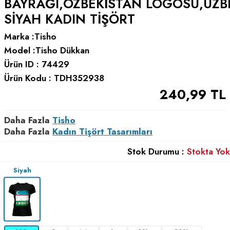
BAYRAĞI,ÖZBEKISTAN LOGOSU,UZB
SIYAH KADIN TIŞÖRT
Marka :
Tisho
Model :
Tisho Dükkan
Ürün ID :
74429
Ürün Kodu :
TDH352938
240,99
TL
Daha Fazla
Tisho
Daha Fazla
Kadın Tişört Tasarımları
Stok Durumu :
Stokta Yok
Siyah