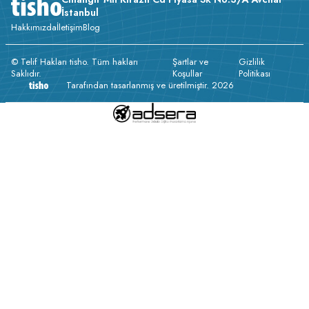
İstanbul
Hakkımızda
İletişim
Blog
© Telif Hakları tisho. Tüm hakları
Şartlar ve
Gizlilik
Saklıdır.
Koşullar
Politikası
Tarafından tasarlanmış ve üretilmiştir. 2026
v233.25