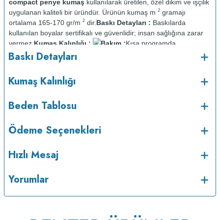
compact penye kumaş
kullanılarak üretilen, özel dikim ve işçilik
2
uygulanan kaliteli bir üründür. Ürünün kumaş m
gramajı
2
ortalama 165-170 gr/m
dir.
Baskı Detayları :
Baskılarda
kullanılan boyalar sertifikalı ve güvenlidir; insan sağlığına zarar
vermez.
Kumaş Kalınlığı :
Bakım :
Kısa programda
o
Baskı Detayları
maksimum 30
C sıcaklıkta ve tersten yıkanır.
Kuru temizleme
yapılmaz.
Kurutma makinesinde kurutulmaz.
Orta ısıda ve tersten
Kumaş Kalınlığı
Beden Tablosu
Ödeme Seçenekleri
Hızlı Mesaj
Yorumlar
ütülenir.