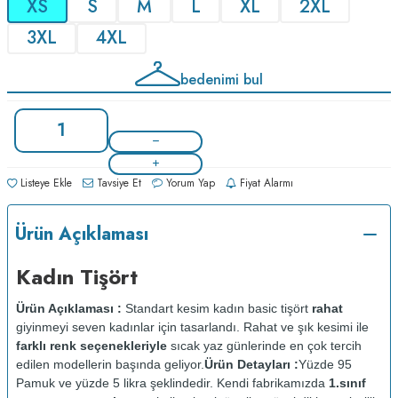
XS
S
M
L
XL
2XL
3XL
4XL
bedenimi bul
Listeye Ekle
Tavsiye Et
Yorum Yap
Fiyat Alarmı
Ürün Açıklaması
Kadın Tişört
Ürün Açıklaması :
Standart kesim kadın basic tişört
rahat
giyinmeyi seven kadınlar için tasarlandı. Rahat ve şık kesimi ile
farklı renk seçenekleriyle
sıcak yaz günlerinde en çok tercih
edilen modellerin başında geliyor.
Ürün Detayları :
Yüzde 95
Pamuk ve yüzde 5 likra şeklindedir. Kendi fabrikamızda
1.sınıf