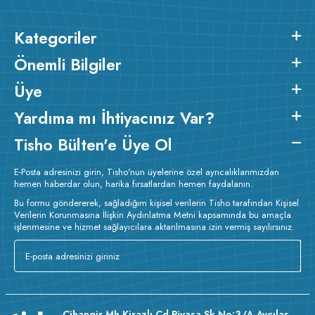
Kategoriler
Önemli Bilgiler
Üye
Yardıma mı İhtiyacınız Var?
Tisho Bülten'e Üye Ol
E-Posta adresinizi girin, Tisho'nun üyelerine özel ayrıcalıklarımızdan
hemen haberdar olun, harika fırsatlardan hemen faydalanın.
Bu formu göndererek, sağladığım kişisel verilerin Tisho tarafından Kişisel
Verilerin Korunmasına İlişkin Aydınlatma Metni kapsamında bu amaçla
işlenmesine ve hizmet sağlayıcılara aktarılmasına izin vermiş sayılırsınız.
Cihangir Mh Kirazlı Cd Piyasa Sk No:3/A Avcılar