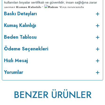
kullanılan boyalar sertifikalı ve güvenlidir; insan sağlığına zarar
vermez.
Kumaş Kalınlığı :
Bakım :
Kısa programda
o
Baskı Detayları
maksimum 30
C sıcaklıkta ve tersten yıkanır.
Kuru temizleme
yapılmaz.
Kurutma makinesinde kurutulmaz.
Orta ısıda ve tersten
Kumaş Kalınlığı
Beden Tablosu
Ödeme Seçenekleri
Hızlı Mesaj
Yorumlar
ütülenir.
BENZER ÜRÜNLER