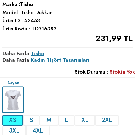
Marka :
Tisho
Model :
Tisho Dükkan
Ürün ID :
52453
Ürün Kodu :
TD316382
231,99
TL
Daha Fazla
Tisho
Daha Fazla
Kadın Tişört Tasarımları
Stok Durumu :
Stokta Yok
Beyaz
XS
S
M
L
XL
2XL
3XL
4XL