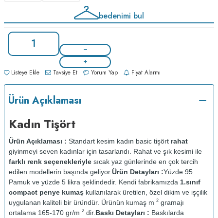
bedenimi bul
Listeye Ekle
Tavsiye Et
Yorum Yap
Fiyat Alarmı
Ürün Açıklaması
Kadın Tişört
Ürün Açıklaması :
Standart kesim kadın basic tişört
rahat
giyinmeyi seven kadınlar için tasarlandı. Rahat ve şık kesimi ile
farklı renk seçenekleriyle
sıcak yaz günlerinde en çok tercih
edilen modellerin başında geliyor.
Ürün Detayları :
Yüzde 95
Pamuk ve yüzde 5 likra şeklindedir. Kendi fabrikamızda
1.sınıf
compact penye kumaş
kullanılarak üretilen, özel dikim ve işçilik
2
uygulanan kaliteli bir üründür. Ürünün kumaş m
gramajı
2
ortalama 165-170 gr/m
dir.
Baskı Detayları :
Baskılarda