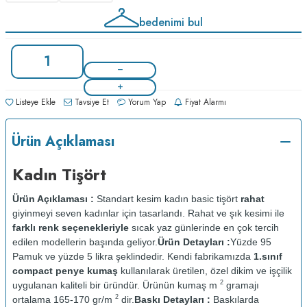
bedenimi bul
Listeye Ekle
Tavsiye Et
Yorum Yap
Fiyat Alarmı
Ürün Açıklaması
Kadın Tişört
Ürün Açıklaması :
Standart kesim kadın basic tişört
rahat
giyinmeyi seven kadınlar için tasarlandı. Rahat ve şık kesimi ile
farklı renk seçenekleriyle
sıcak yaz günlerinde en çok tercih
edilen modellerin başında geliyor.
Ürün Detayları :
Yüzde 95
Pamuk ve yüzde 5 likra şeklindedir. Kendi fabrikamızda
1.sınıf
compact penye kumaş
kullanılarak üretilen, özel dikim ve işçilik
2
uygulanan kaliteli bir üründür. Ürünün kumaş m
gramajı
2
ortalama 165-170 gr/m
dir.
Baskı Detayları :
Baskılarda