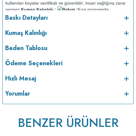
kullanılan boyalar sertifikalı ve güvenlidir; insan sağlığına zarar
vermez.
Kumaş Kalınlığı :
Bakım :
Kısa programda
o
Baskı Detayları
maksimum 30
C sıcaklıkta ve tersten yıkanır.
Kuru temizleme
yapılmaz.
Kurutma makinesinde kurutulmaz.
Orta ısıda ve tersten
Kumaş Kalınlığı
Beden Tablosu
Ödeme Seçenekleri
Hızlı Mesaj
Yorumlar
ütülenir.
BENZER ÜRÜNLER