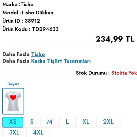
Marka :
Tisho
Model :
Tisho Dükkan
Ürün ID :
38912
Ürün Kodu :
TD294633
234,99
TL
Daha Fazla
Tisho
Daha Fazla
Kadın Tişört Tasarımları
Stok Durumu :
Stokta Yok
Beyaz
XS
S
M
L
XL
2XL
3XL
4XL