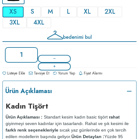
XS
S
M
L
XL
2XL
3XL
4XL
bedenimi bul
Listeye Ekle
Tavsiye Et
Yorum Yap
Fiyat Alarmı
Ürün Açıklaması
Kadın Tişört
Ürün Açıklaması :
Standart kesim kadın basic tişört
rahat
giyinmeyi seven kadınlar için tasarlandı. Rahat ve şık kesimi ile
farklı renk seçenekleriyle
sıcak yaz günlerinde en çok tercih
edilen modellerin başında geliyor.
Ürün Detayları :
Yüzde 95