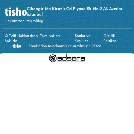
Cihangir Mh Kirazlı Cd Piyasa Sk No:3/A Avcılar
İstanbul
Hakkımızda
İletişim
Blog
© Telif Hakları tisho. Tüm hakları
Şartlar ve
Gizlilik
Saklıdır.
Koşullar
Politikası
Tarafından tasarlanmış ve üretilmiştir. 2026
v233.25