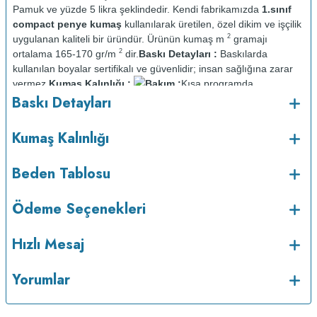
Pamuk ve yüzde 5 likra şeklindedir. Kendi fabrikamızda
1.sınıf
compact penye kumaş
kullanılarak üretilen, özel dikim ve işçilik
2
uygulanan kaliteli bir üründür. Ürünün kumaş m
gramajı
2
ortalama 165-170 gr/m
dir.
Baskı Detayları :
Baskılarda
kullanılan boyalar sertifikalı ve güvenlidir; insan sağlığına zarar
vermez.
Kumaş Kalınlığı :
Bakım :
Kısa programda
o
Baskı Detayları
maksimum 30
C sıcaklıkta ve tersten yıkanır.
Kuru temizleme
yapılmaz.
Kurutma makinesinde kurutulmaz.
Orta ısıda ve tersten
Kumaş Kalınlığı
Beden Tablosu
Ödeme Seçenekleri
Hızlı Mesaj
Yorumlar
ütülenir.