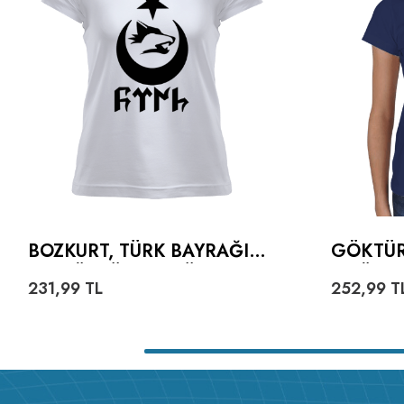
BOZKURT, TÜRK BAYRAĞI
GÖKTÜR
VE GÖKTÜRKÇE TÜRK
TIŞÖRT
231,99
TL
252,99
T
YAZILI KADIN TIŞÖRT