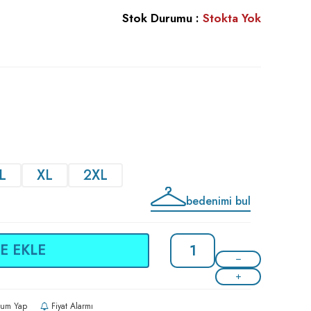
Stok Durumu :
Stokta Yok
L
XL
2XL
bedenimi bul
E EKLE
um Yap
Fiyat Alarmı