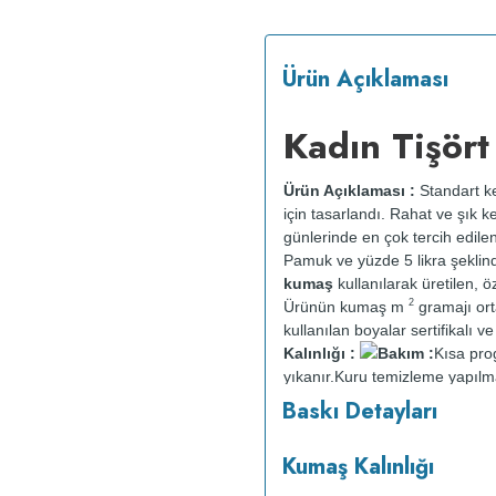
Ürün Açıklaması
Kadın Tişört
Ürün Açıklaması :
Standart ke
için tasarlandı. Rahat ve şık k
günlerinde en çok tercih edile
Pamuk ve yüzde 5 likra şeklin
kumaş
kullanılarak üretilen, öz
2
Ürünün kumaş m
gramajı or
kullanılan boyalar sertifikalı 
Kalınlığı :
Bakım :
Kısa pr
yıkanır.
Kuru temizleme yapılm
Baskı Detayları
Kumaş Kalınlığı