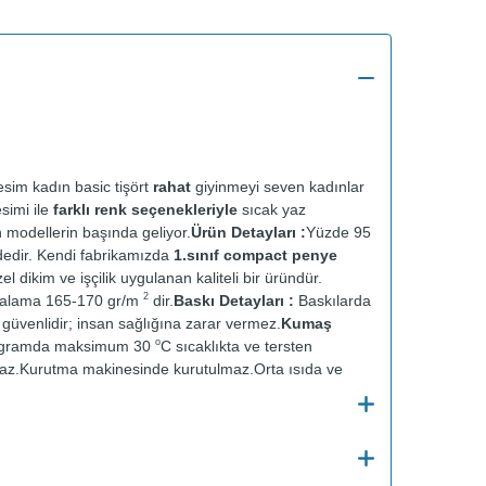
sim kadın basic tişört
rahat
giyinmeyi seven kadınlar
esimi ile
farklı renk seçenekleriyle
sıcak yaz
n modellerin başında geliyor.
Ürün Detayları :
Yüzde 95
dedir. Kendi fabrikamızda
1.sınıf compact penye
el dikim ve işçilik uygulanan kaliteli bir üründür.
2
talama 165-170 gr/m
dir.
Baskı Detayları :
Baskılarda
ve güvenlidir; insan sağlığına zarar vermez.
Kumaş
o
ogramda maksimum 30
C sıcaklıkta ve tersten
az.
Kurutma makinesinde kurutulmaz.
Orta ısıda ve