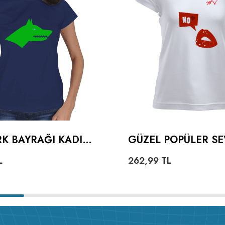
K BAYRAĞI KADIN
GÜZEL POPÜLER SE
KALPLI DUDAKLI K
L
262,99
TL
TIŞÖRT