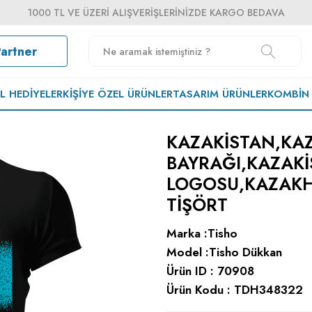
1000 TL VE ÜZERI ALIŞVERIŞLERINIZDE KARGO BEDAVA
Partner
EL HEDIYELER
KIŞIYE ÖZEL ÜRÜNLER
TASARIM ÜRÜNLER
KOMBIN
KAZAKISTAN,KA
BAYRAĞI,KAZAK
LOGOSU,KAZAKH
TIŞÖRT
Marka :
Tisho
Model :
Tisho Dükkan
Ürün ID :
70908
Ürün Kodu :
TDH348322