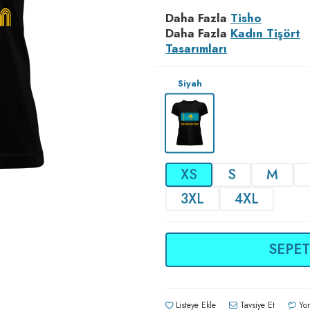
Daha Fazla
Tisho
Daha Fazla
Kadın Tişört
Tasarımları
Siyah
XS
S
M
3XL
4XL
SEPET
Listeye Ekle
Tavsiye Et
Yor