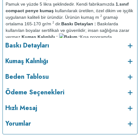
Pamuk ve yüzde 5 likra şeklindedir. Kendi fabrikamızda
1.sınıf
compact penye kumaş
kullanılarak üretilen, özel dikim ve işçilik
2
uygulanan kaliteli bir üründür. Ürünün kumaş m
gramajı
2
ortalama 165-170 gr/m
dir.
Baskı Detayları :
Baskılarda
kullanılan boyalar sertifikalı ve güvenlidir; insan sağlığına zarar
vermez.
Kumaş Kalınlığı :
Bakım :
Kısa programda
o
Baskı Detayları
maksimum 30
C sıcaklıkta ve tersten yıkanır.
Kuru temizleme
yapılmaz.
Kurutma makinesinde kurutulmaz.
Orta ısıda ve tersten
Kumaş Kalınlığı
Beden Tablosu
Ödeme Seçenekleri
Hızlı Mesaj
Yorumlar
ütülenir.