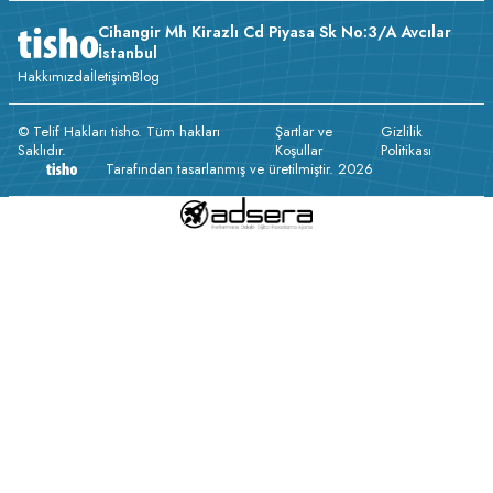
Cihangir Mh Kirazlı Cd Piyasa Sk No:3/A Avcılar
İstanbul
Hakkımızda
İletişim
Blog
© Telif Hakları tisho. Tüm hakları
Şartlar ve
Gizlilik
Saklıdır.
Koşullar
Politikası
Tarafından tasarlanmış ve üretilmiştir. 2026
v233.25