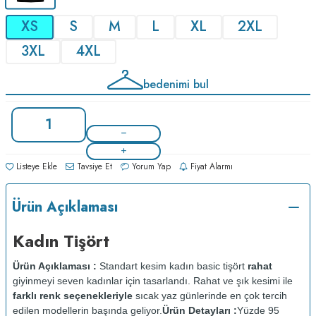
XS
S
M
L
XL
2XL
3XL
4XL
bedenimi bul
Listeye Ekle
Tavsiye Et
Yorum Yap
Fiyat Alarmı
Ürün Açıklaması
Kadın Tişört
Ürün Açıklaması :
Standart kesim kadın basic tişört
rahat
giyinmeyi seven kadınlar için tasarlandı. Rahat ve şık kesimi ile
farklı renk seçenekleriyle
sıcak yaz günlerinde en çok tercih
edilen modellerin başında geliyor.
Ürün Detayları :
Yüzde 95