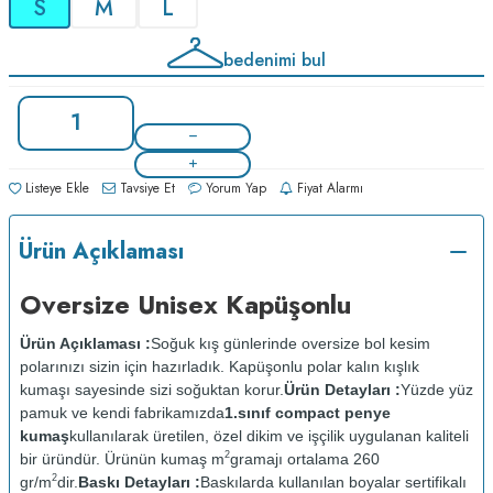
S
M
L
bedenimi bul
Listeye Ekle
Tavsiye Et
Yorum Yap
Fiyat Alarmı
Ürün Açıklaması
Oversize Unisex Kapüşonlu
Ürün Açıklaması :
Soğuk kış günlerinde oversize bol kesim
polarınızı sizin için hazırladık. Kapüşonlu polar kalın kışlık
kumaşı sayesinde sizi soğuktan korur.
Ürün Detayları :
Yüzde yüz
pamuk ve kendi fabrikamızda
1.sınıf compact penye
kumaş
kullanılarak üretilen, özel dikim ve işçilik uygulanan kaliteli
2
bir üründür. Ürünün kumaş m
gramajı ortalama 260
2
gr/m
dir.
Baskı Detayları :
Baskılarda kullanılan boyalar sertifikalı