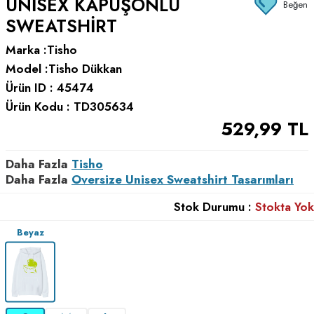
UNISEX KAPÜŞONLU
Beğen
SWEATSHIRT
Marka :
Tisho
Model :
Tisho Dükkan
Ürün ID :
45474
Ürün Kodu :
TD305634
529,99
TL
Daha Fazla
Tisho
Daha Fazla
Oversize Unisex Sweatshirt Tasarımları
Stok Durumu :
Stokta Yok
Beyaz