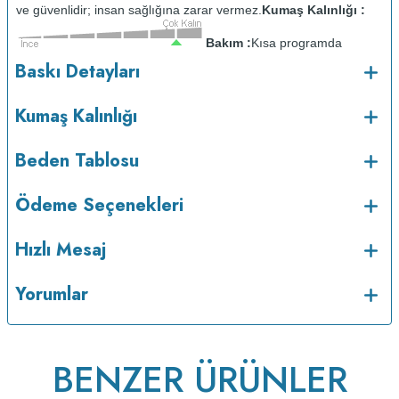
ve güvenlidir; insan sağlığına zarar vermez.
Kumaş Kalınlığı :
Bakım :
Kısa programda
o
maksimum 30
C sıcaklıkta ve tersten yıkanır.
Kuru temizleme
Baskı Detayları
yapılmaz.
Kurutma makinesinde kurutulmaz.
Orta ısıda ve tersten
ütülenir.
Kumaş Kalınlığı
Beden Tablosu
Ödeme Seçenekleri
Hızlı Mesaj
Yorumlar
v223.22
BENZER ÜRÜNLER