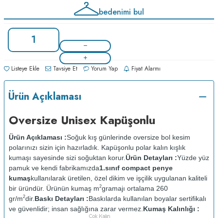
bedenimi bul
Listeye Ekle
Tavsiye Et
Yorum Yap
Fiyat Alarmı
Ürün Açıklaması
Oversize Unisex Kapüşonlu
Ürün Açıklaması :
Soğuk kış günlerinde oversize bol kesim
polarınızı sizin için hazırladık. Kapüşonlu polar kalın kışlık
kumaşı sayesinde sizi soğuktan korur.
Ürün Detayları :
Yüzde yüz
pamuk ve kendi fabrikamızda
1.sınıf compact penye
kumaş
kullanılarak üretilen, özel dikim ve işçilik uygulanan kaliteli
2
bir üründür. Ürünün kumaş m
gramajı ortalama 260
2
gr/m
dir.
Baskı Detayları :
Baskılarda kullanılan boyalar sertifikalı
ve güvenlidir; insan sağlığına zarar vermez.
Kumaş Kalınlığı :