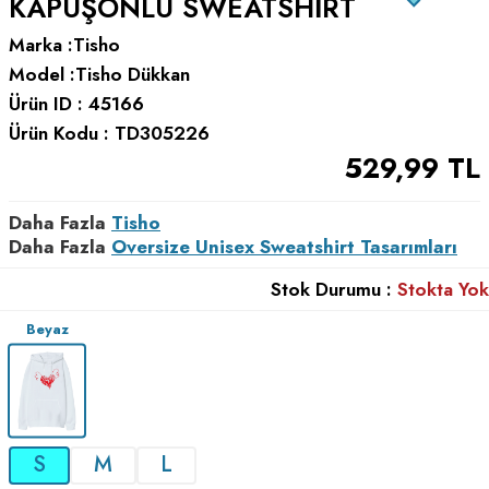
KAPÜŞONLU SWEATSHIRT
Marka :
Tisho
Model :
Tisho Dükkan
Ürün ID :
45166
Ürün Kodu :
TD305226
529,99
TL
Daha Fazla
Tisho
Daha Fazla
Oversize Unisex Sweatshirt Tasarımları
Stok Durumu :
Stokta Yok
Beyaz
S
M
L