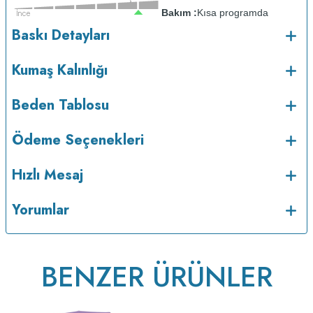
Bakım :
Kısa programda
o
maksimum 30
C sıcaklıkta ve tersten yıkanır.
Kuru temizleme
Baskı Detayları
yapılmaz.
Kurutma makinesinde kurutulmaz.
Orta ısıda ve tersten
ütülenir.
Kumaş Kalınlığı
Beden Tablosu
Ödeme Seçenekleri
Hızlı Mesaj
Yorumlar
v223.22
BENZER ÜRÜNLER