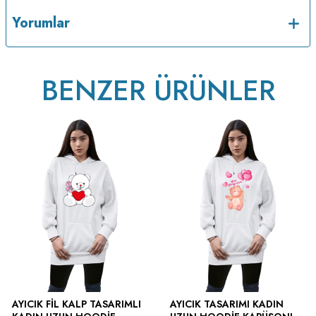
Yorumlar
BENZER ÜRÜNLER
v223.22
AYICIK FIL KALP TASARIMLI
AYICIK TASARIMI KADIN