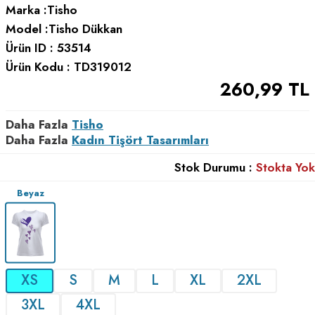
Marka :
Tisho
Model :
Tisho Dükkan
Ürün ID :
53514
Ürün Kodu :
TD319012
260,99
TL
Daha Fazla
Tisho
Daha Fazla
Kadın Tişört Tasarımları
Stok Durumu :
Stokta Yok
Beyaz
XS
S
M
L
XL
2XL
3XL
4XL