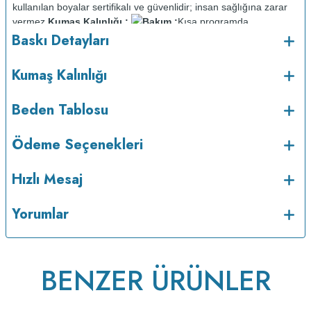
kullanılan boyalar sertifikalı ve güvenlidir; insan sağlığına zarar
vermez.
Kumaş Kalınlığı :
Bakım :
Kısa programda
o
Baskı Detayları
maksimum 30
C sıcaklıkta ve tersten yıkanır.
Kuru temizleme
yapılmaz.
Kurutma makinesinde kurutulmaz.
Orta ısıda ve tersten
Kumaş Kalınlığı
Beden Tablosu
Ödeme Seçenekleri
Hızlı Mesaj
Yorumlar
ütülenir.
BENZER ÜRÜNLER