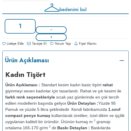
bedenimi bul
Listeye Ekle
Tavsiye Et
Yorum Yap
Fiyat Alarmı
Ürün Açıklaması
Kadın Tişört
Ürün Açıklaması :
Standart kesim kadın basic tişört
rahat
giyinmeyi seven kadınlar için tasarlandı. Rahat ve şık kesimi ile
farklı renk seçenekleriyle
sıcak yaz günlerinde en çok tercih
edilen modellerin başında geliyor.
Ürün Detayları :
Yüzde 95
Pamuk ve yüzde 5 likra şeklindedir. Kendi fabrikamızda
1.sınıf
compact penye kumaş
kullanılarak üretilen, özel dikim ve işçilik
2
uygulanan kaliteli bir üründür. Ürünün kumaş m
gramajı
2
ortalama 165-170 gr/m
dir.
Baskı Detayları :
Baskılarda