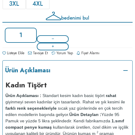
3XL
4XL
bedenimi bul
Listeye Ekle
Tavsiye Et
Yorum Yap
Fiyat Alarmı
Ürün Açıklaması
Kadın Tişört
Ürün Açıklaması :
Standart kesim kadın basic tişört
rahat
giyinmeyi seven kadınlar için tasarlandı. Rahat ve şık kesimi ile
farklı renk seçenekleriyle
sıcak yaz günlerinde en çok tercih
edilen modellerin başında geliyor.
Ürün Detayları :
Yüzde 95
Pamuk ve yüzde 5 likra şeklindedir. Kendi fabrikamızda
1.sınıf
compact penye kumaş
kullanılarak üretilen, özel dikim ve işçilik
2
uygulanan kaliteli bir üründür. Ürünün kumaş m
gramajı