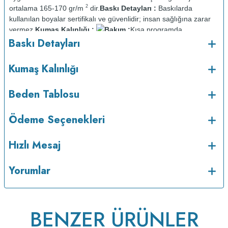
2
ortalama 165-170 gr/m
dir.
Baskı Detayları :
Baskılarda
kullanılan boyalar sertifikalı ve güvenlidir; insan sağlığına zarar
vermez.
Kumaş Kalınlığı :
Bakım :
Kısa programda
o
Baskı Detayları
maksimum 30
C sıcaklıkta ve tersten yıkanır.
Kuru temizleme
yapılmaz.
Kurutma makinesinde kurutulmaz.
Orta ısıda ve tersten
Kumaş Kalınlığı
Beden Tablosu
Ödeme Seçenekleri
Hızlı Mesaj
Yorumlar
ütülenir.
BENZER ÜRÜNLER