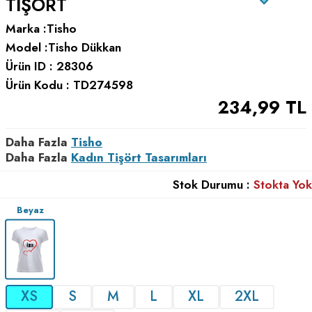
TIŞÖRT
Marka :
Tisho
Model :
Tisho Dükkan
Ürün ID :
28306
Ürün Kodu :
TD274598
234,99
TL
Daha Fazla
Tisho
Daha Fazla
Kadın Tişört Tasarımları
Stok Durumu :
Stokta Yok
Beyaz
XS
S
M
L
XL
2XL