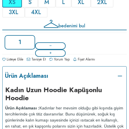
XS
S
M
L
XL
2XL
3XL
4XL
bedenimi bul
Listeye Ekle
Tavsiye Et
Yorum Yap
Fiyat Alarmı
Ürün Açıklaması
Kadın Uzun Hoodie Kapüşonlu
Hoodie
Ürün Açıklaması :
Kadınlar her mevsim olduğu gibi kışında giyim
tercihlerinde çok titiz davranırlar. Bunu düşünürek, soğuk kış
günlerinde kalın kumaşı sayesinde içinizi ısıtacak en kullanışlı,
en rahat, en şık kapşonlu polarını sizin için hazırladık. Üstelik çok