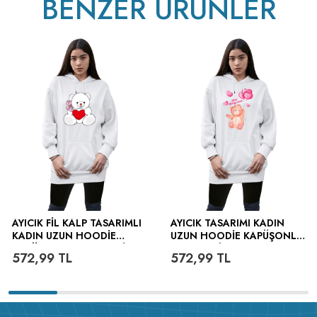
BENZER ÜRÜNLER
v223.22
AYICIK FIL KALP TASARIMLI
AYICIK TASARIMI KADIN
KADIN UZUN HOODIE
UZUN HOODIE KAPÜŞONLU
KAPÜŞONLU SWEATSHIRT
SWEATSHIRT
572,99
TL
572,99
TL