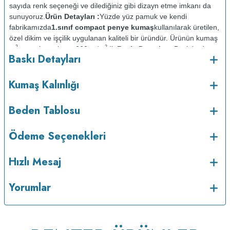
sayıda renk seçeneği ve dilediğiniz gibi dizayn etme imkanı da
sunuyoruz.
Ürün Detayları :
Yüzde yüz pamuk ve kendi
fabrikamızda
1.sınıf compact penye kumaş
kullanılarak üretilen,
özel dikim ve işçilik uygulanan kaliteli bir üründür. Ürünün kumaş
2
2
m
gramajı ortalama 260 gr/m
dir.
Baskı Detayları :
Baskılarda
Baskı Detayları
kullanılan boyalar sertifikalı ve güvenlidir; insan sağlığına zarar
vermez.
Kumaş Kalınlığı :
Kumaş Kalınlığı
o
Bakım :
Kısa programda maksimum 30
C de ve tersten
yıkanır.
Kuru temizleme yapılmaz.
Kurutma makinesinde
Beden Tablosu
kurutulmaz.
Orta ısıda ve tersten ütülenir.
Ödeme Seçenekleri
Hızlı Mesaj
Yorumlar