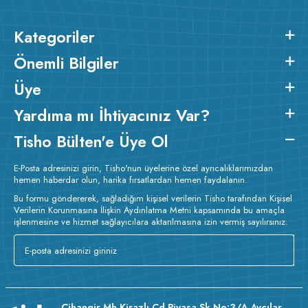
Kategoriler
Önemli Bilgiler
Üye
Yardıma mı İhtiyacınız Var?
Tisho Bülten'e Üye Ol
E-Posta adresinizi girin, Tisho'nun üyelerine özel ayrıcalıklarımızdan
hemen haberdar olun, harika fırsatlardan hemen faydalanın.
Bu formu göndererek, sağladığım kişisel verilerin Tisho tarafından Kişisel
Verilerin Korunmasına İlişkin Aydınlatma Metni kapsamında bu amaçla
işlenmesine ve hizmet sağlayıcılara aktarılmasına izin vermiş sayılırsınız.
Cihangir Mh Kirazlı Cd Piyasa Sk No:3/A Avcılar