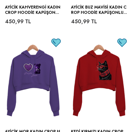
AYICIK KAHVERENGI KADIN
AYICIK BUZ MAVISI KADIN C
CROP HOODIE KAPÜŞONLU
ROP HOODIE KAPÜŞONLU S
SWEATSHIRT
WEATSHIRT
450,99
TL
450,99
TL
AYICIK MOR KADIN CROP H
KEDI KIRMIZI KADIN CROP