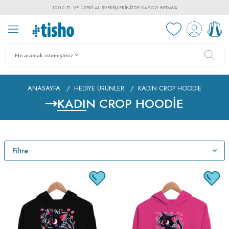
1000 TL VE ÜZERI ALIŞVERIŞLERINIZDE KARGO BEDAVA
ANASAYFA
/
HEDIYE ÜRÜNLER
/
KADIN CROP HOODIE
KADIN CROP HOODIE
Filtre