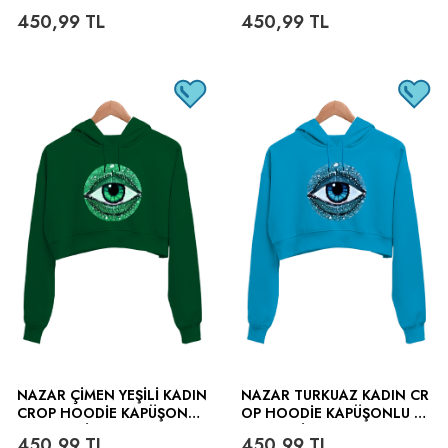
SWEATSHIRT
TSHIRT
450,99
TL
450,99
TL
NAZAR ÇIMEN YEŞILI KADIN
NAZAR TURKUAZ KADIN CR
CROP HOODIE KAPÜŞONLU
OP HOODIE KAPÜŞONLU S
SWEATSHIRT
WEATSHIRT
450,99
TL
450,99
TL