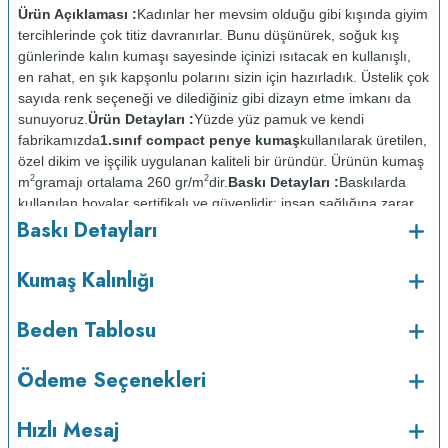
Ürün Açıklaması :
Kadınlar her mevsim olduğu gibi kışında giyim
tercihlerinde çok titiz davranırlar. Bunu düşünürek, soğuk kış
günlerinde kalın kumaşı sayesinde içinizi ısıtacak en kullanışlı,
en rahat, en şık kapşonlu polarını sizin için hazırladık. Üstelik çok
sayıda renk seçeneği ve dilediğiniz gibi dizayn etme imkanı da
sunuyoruz.
Ürün Detayları :
Yüzde yüz pamuk ve kendi
fabrikamızda
1.sınıf compact penye kumaş
kullanılarak üretilen,
özel dikim ve işçilik uygulanan kaliteli bir üründür. Ürünün kumaş
2
2
m
gramajı ortalama 260 gr/m
dir.
Baskı Detayları :
Baskılarda
kullanılan boyalar sertifikalı ve güvenlidir; insan sağlığına zarar
Baskı Detayları
vermez.
Kumaş Kalınlığı :
o
Bakım :
Kısa programda maksimum 30
C de ve tersten
Kumaş Kalınlığı
yıkanır.
Kuru temizleme yapılmaz.
Kurutma makinesinde
kurutulmaz.
Orta ısıda ve tersten ütülenir.
Beden Tablosu
Ödeme Seçenekleri
Hızlı Mesaj