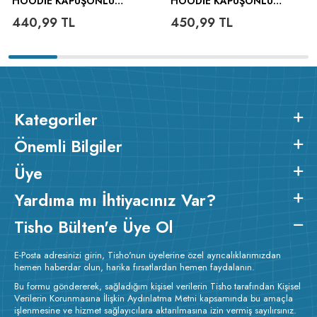
HOODIE KAPÜŞONLU
HOODIE KAPÜŞONLU
SWEATSHIRT
SWEATSHIRT
440,99
TL
450,99
TL
Kategoriler
Önemli Bilgiler
Üye
Yardıma mı İhtiyacınız Var?
Tisho Bülten'e Üye Ol
E-Posta adresinizi girin, Tisho'nun üyelerine özel ayrıcalıklarımızdan
hemen haberdar olun, harika fırsatlardan hemen faydalanın.
Bu formu göndererek, sağladığım kişisel verilerin Tisho tarafından Kişisel
Verilerin Korunmasına İlişkin Aydınlatma Metni kapsamında bu amaçla
işlenmesine ve hizmet sağlayıcılara aktarılmasına izin vermiş sayılırsınız.