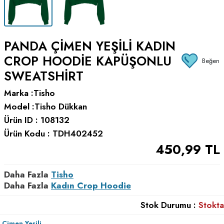
PANDA ÇIMEN YEŞILI KADIN
CROP HOODIE KAPÜŞONLU
Beğen
SWEATSHIRT
Marka :
Tisho
Model :
Tisho Dükkan
Ürün ID :
108132
Ürün Kodu :
TDH402452
450,99
TL
Daha Fazla
Tisho
Daha Fazla
Kadın Crop Hoodie
Stok Durumu :
Stokta
Çimen Yeşili