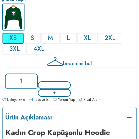
XS
S
M
L
XL
2XL
3XL
4XL
bedenimi bul
Listeye Ekle
Tavsiye Et
Yorum Yap
Fiyat Alarmı
Ürün Açıklaması
Kadın Crop Kapüşonlu Hoodie