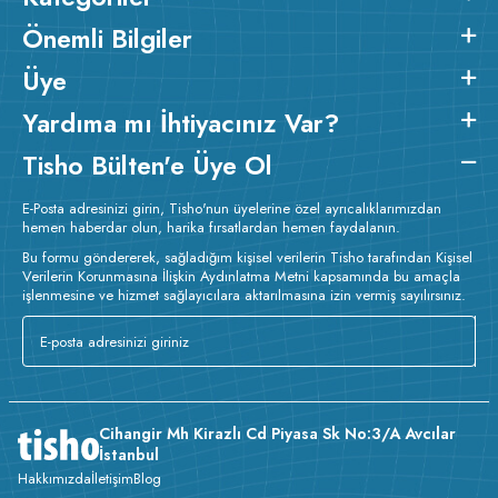
kullanılan boyalar sertifikalı ve güvenlidir; insan sağlığına zarar
Önemli Bilgiler
vermez.
Kumaş Kalınlığı :
Üye
o
Bakım :
Kısa programda maksimum 30
C sıcaklıkta ve tersten
yıkanır.
Kuru temizleme yapılmaz.
Kurutma makinesinde
Yardıma mı İhtiyacınız Var?
kurutulmaz.
Orta ısıda ve tersten ütülenir.
Tisho Bülten'e Üye Ol
E-Posta adresinizi girin, Tisho'nun üyelerine özel ayrıcalıklarımızdan
hemen haberdar olun, harika fırsatlardan hemen faydalanın.
Bu formu göndererek, sağladığım kişisel verilerin Tisho tarafından Kişisel
Verilerin Korunmasına İlişkin Aydınlatma Metni kapsamında bu amaçla
işlenmesine ve hizmet sağlayıcılara aktarılmasına izin vermiş sayılırsınız.
Cihangir Mh Kirazlı Cd Piyasa Sk No:3/A Avcılar
İstanbul
Hakkımızda
İletişim
Blog