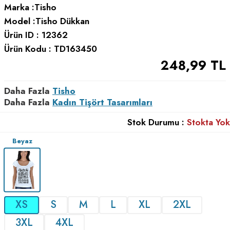
Marka :
Tisho
Model :
Tisho Dükkan
Ürün ID :
12362
Ürün Kodu :
TD163450
248,99
TL
Daha Fazla
Tisho
Daha Fazla
Kadın Tişört Tasarımları
Stok Durumu :
Stokta Yok
Beyaz
XS
S
M
L
XL
2XL
3XL
4XL