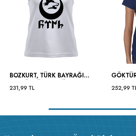
BOZKURT, TÜRK BAYRAĞI
GÖKTÜR
VE GÖKTÜRKÇE TÜRK
TIŞÖRT
231,99
TL
252,99
T
YAZILI KADIN TIŞÖRT