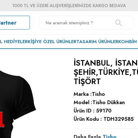
1000 TL VE ÜZERI ALIŞVERIŞLERINIZDE KARGO BEDAVA
Partner
EL HEDIYELER
KIŞIYE ÖZEL ÜRÜNLER
TASARIM ÜRÜNLER
KOMBIN
ISTANBUL, ISTA
ŞEHIR,TÜRKIYE,T
TIŞÖRT
Marka :
Tisho
Model :
Tisho Dükkan
Ürün ID :
59170
Ürün Kodu :
TDH329585
Daha Fazla
Tisho