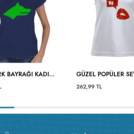
K BAYRAĞI KADIN
GÜZEL POPÜLER SE
KALPLI DUDAKLI K
L
262,99
TL
TIŞÖRT