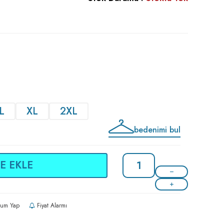
L
XL
2XL
bedenimi bul
E EKLE
um Yap
Fiyat Alarmı