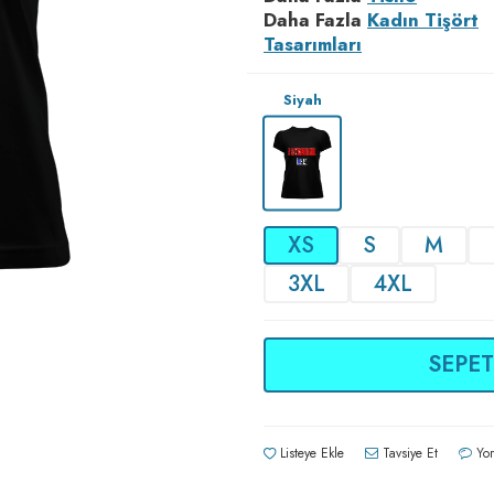
Daha Fazla
Kadın Tişört
Tasarımları
Siyah
XS
S
M
3XL
4XL
SEPET
Listeye Ekle
Tavsiye Et
Yor