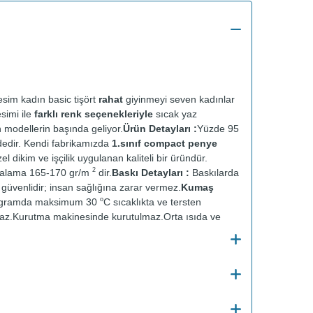
sim kadın basic tişört
rahat
giyinmeyi seven kadınlar
esimi ile
farklı renk seçenekleriyle
sıcak yaz
n modellerin başında geliyor.
Ürün Detayları :
Yüzde 95
dedir. Kendi fabrikamızda
1.sınıf compact penye
el dikim ve işçilik uygulanan kaliteli bir üründür.
2
talama 165-170 gr/m
dir.
Baskı Detayları :
Baskılarda
ve güvenlidir; insan sağlığına zarar vermez.
Kumaş
o
ogramda maksimum 30
C sıcaklıkta ve tersten
az.
Kurutma makinesinde kurutulmaz.
Orta ısıda ve