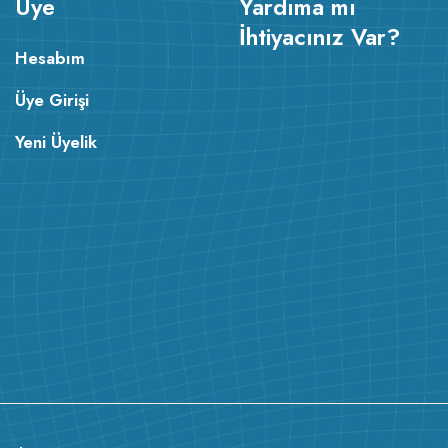
Üye
Yardıma mı
İhtiyacınız Var?
Hesabım
Üye Girişi
Yeni Üyelik