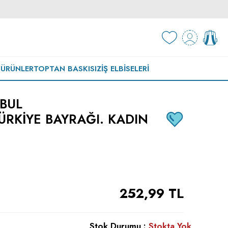
 ÜRÜNLER
TOPTAN BASKISIZ
İŞ ELBISELERI
NBUL
ÜRKIYE BAYRAĞI. KADIN
252,99
TL
Stok Durumu :
Stokta Yok