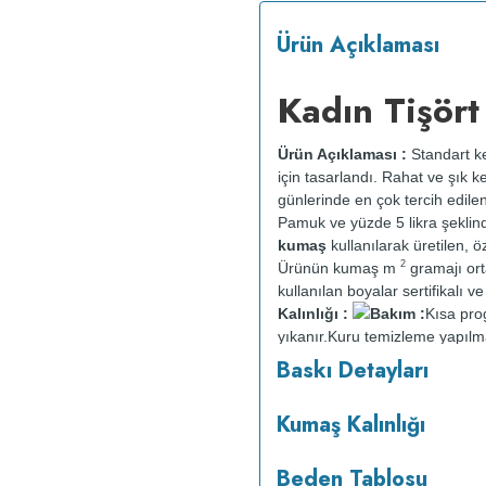
Ürün Açıklaması
Kadın Tişört
Ürün Açıklaması :
Standart ke
için tasarlandı. Rahat ve şık k
günlerinde en çok tercih edile
Pamuk ve yüzde 5 likra şeklin
kumaş
kullanılarak üretilen, öz
2
Ürünün kumaş m
gramajı or
kullanılan boyalar sertifikalı 
Kalınlığı :
Bakım :
Kısa pr
yıkanır.
Kuru temizleme yapılm
Baskı Detayları
Kumaş Kalınlığı
Beden Tablosu