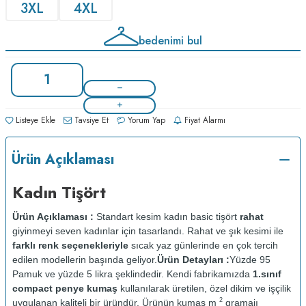
3XL
4XL
bedenimi bul
Listeye Ekle
Tavsiye Et
Yorum Yap
Fiyat Alarmı
Ürün Açıklaması
Kadın Tişört
Ürün Açıklaması :
Standart kesim kadın basic tişört
rahat
giyinmeyi seven kadınlar için tasarlandı. Rahat ve şık kesimi ile
farklı renk seçenekleriyle
sıcak yaz günlerinde en çok tercih
edilen modellerin başında geliyor.
Ürün Detayları :
Yüzde 95
Pamuk ve yüzde 5 likra şeklindedir. Kendi fabrikamızda
1.sınıf
compact penye kumaş
kullanılarak üretilen, özel dikim ve işçilik
2
uygulanan kaliteli bir üründür. Ürünün kumaş m
gramajı