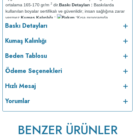
2
ortalama 165-170 gr/m
dir.
Baskı Detayları :
Baskılarda
kullanılan boyalar sertifikalı ve güvenlidir; insan sağlığına zarar
vermez.
Kumaş Kalınlığı :
Bakım :
Kısa programda
o
Baskı Detayları
maksimum 30
C sıcaklıkta ve tersten yıkanır.
Kuru temizleme
yapılmaz.
Kurutma makinesinde kurutulmaz.
Orta ısıda ve tersten
Kumaş Kalınlığı
Beden Tablosu
Ödeme Seçenekleri
Hızlı Mesaj
Yorumlar
ütülenir.
BENZER ÜRÜNLER