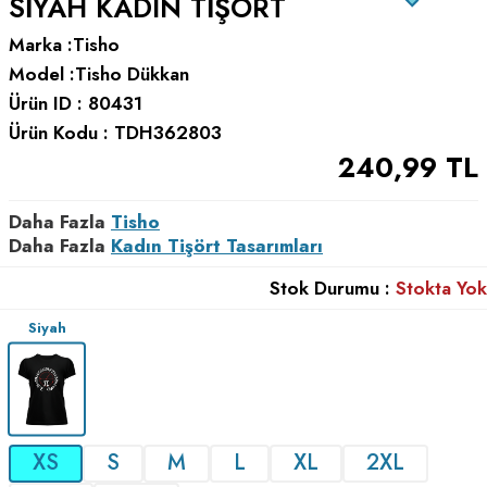
SIYAH KADIN TIŞÖRT
Marka :
Tisho
Model :
Tisho Dükkan
Ürün ID :
80431
Ürün Kodu :
TDH362803
240,99
TL
Daha Fazla
Tisho
Daha Fazla
Kadın Tişört Tasarımları
Stok Durumu :
Stokta Yok
Siyah
XS
S
M
L
XL
2XL