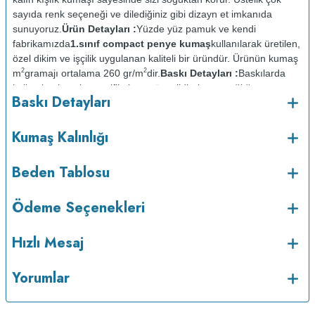
sayıda renk seçeneği ve dilediğiniz gibi dizayn et imkanıda
sunuyoruz.
Ürün Detayları :
Yüzde yüz pamuk ve kendi
fabrikamızda
1.sınıf compact penye kumaş
kullanılarak üretilen,
özel dikim ve işçilik uygulanan kaliteli bir üründür. Ürünün kumaş
2
2
m
gramajı ortalama 260 gr/m
dir.
Baskı Detayları :
Baskılarda
kullanılan boyalar sertifikalı ve güvenlidir; insan sağlığına zarar
Baskı Detayları
vermez.
Kumaş Kalınlığı :
o
Bakım :
Kısa programda maksimum 30
C sıcaklıkta ve tersten
Kumaş Kalınlığı
yıkanır.
Kuru temizleme yapılmaz.
Kurutma makinesinde
kurutulmaz.
Orta ısıda ve tersten ütülenir.
Beden Tablosu
Ödeme Seçenekleri
Hızlı Mesaj
Yorumlar