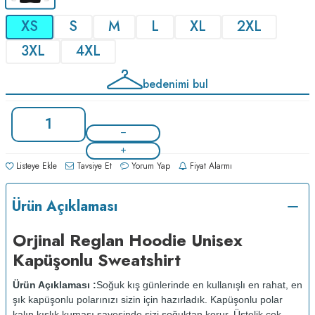
XS
S
M
L
XL
2XL
3XL
4XL
bedenimi bul
Listeye Ekle
Tavsiye Et
Yorum Yap
Fiyat Alarmı
Ürün Açıklaması
Orjinal Reglan Hoodie Unisex
Kapüşonlu Sweatshirt
Ürün Açıklaması :
Soğuk kış günlerinde en kullanışlı en rahat, en
şık kapüşonlu polarınızı sizin için hazırladık. Kapüşonlu polar
kalın kışlık kumaşı sayesinde sizi soğuktan korur. Üstelik çok