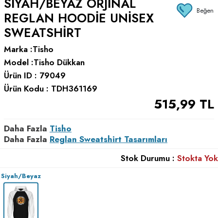
SIYAH/BEYAZ ORJINAL
Beğen
REGLAN HOODIE UNISEX
SWEATSHIRT
Marka :
Tisho
Model :
Tisho Dükkan
Ürün ID :
79049
Ürün Kodu :
TDH361169
515,99
TL
Daha Fazla
Tisho
Daha Fazla
Reglan Sweatshirt Tasarımları
Stok Durumu :
Stokta Yok
Siyah/Beyaz