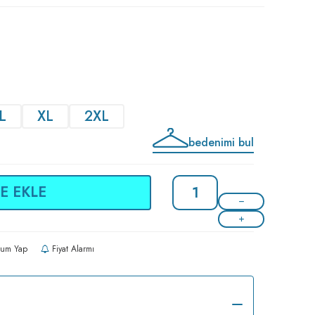
L
XL
2XL
bedenimi bul
E EKLE
um Yap
Fiyat Alarmı