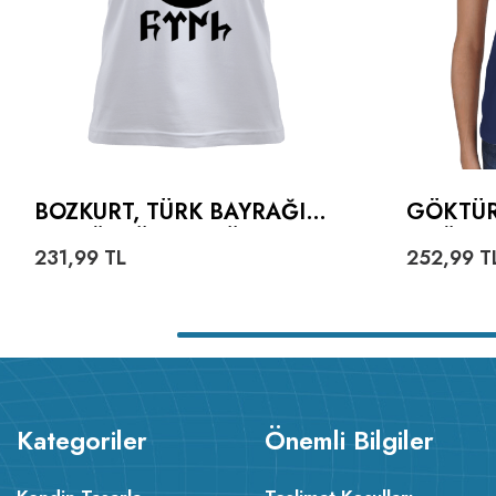
BOZKURT, TÜRK BAYRAĞI
GÖKTÜR
VE GÖKTÜRKÇE TÜRK
TIŞÖRT
231,99
TL
252,99
T
YAZILI KADIN TIŞÖRT
Kategoriler
Önemli Bilgiler