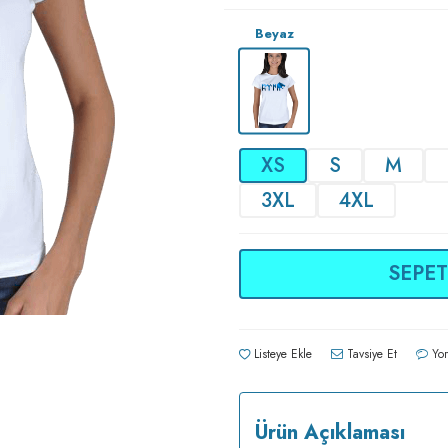
Beyaz
XS
S
M
3XL
4XL
SEPET
Listeye Ekle
Tavsiye Et
Yor
Ürün Açıklaması