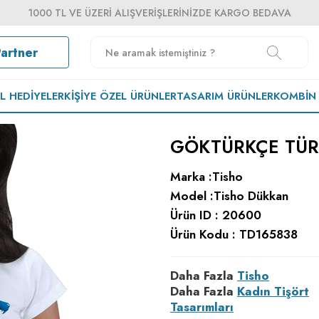
1000 TL VE ÜZERI ALIŞVERIŞLERINIZDE KARGO BEDAVA
Partner
EL HEDIYELER
KIŞIYE ÖZEL ÜRÜNLER
TASARIM ÜRÜNLER
KOMBIN
GÖKTÜRKÇE TÜRK
Marka :
Tisho
Model :
Tisho Dükkan
Ürün ID :
20600
Ürün Kodu :
TD165838
Daha Fazla
Tisho
Daha Fazla
Kadın Tişört
Tasarımları