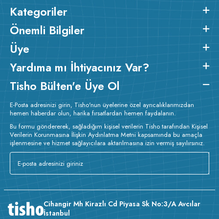
fabrikamızda
1.sınıf compact penye kumaş
kullanılarak
Kategoriler
üretilen, özel dikim ve işçilik uygulanan kaliteli bir üründür.
2
2
Ürünün kumaş m
gramajı ortalama 260 gr/m
dir.
Baskı
Önemli Bilgiler
Detayları :
Baskılarda kullanılan boyalar sertifikalı ve güvenlidir;
insan sağlığına zarar vermez.
Kumaş Kalınlığı :
Üye
Bakım :
Kısa programda
Yardıma mı İhtiyacınız Var?
o
maksimum 30
C de ve tersten yıkanır.
Kuru temizleme yapılmaz.
Kurutma makinesinde kurutulmaz.
Orta ısıda ve tersten ütülenir.
Tisho Bülten'e Üye Ol
E-Posta adresinizi girin, Tisho'nun üyelerine özel ayrıcalıklarımızdan
hemen haberdar olun, harika fırsatlardan hemen faydalanın.
Bu formu göndererek, sağladığım kişisel verilerin Tisho tarafından Kişisel
Verilerin Korunmasına İlişkin Aydınlatma Metni kapsamında bu amaçla
işlenmesine ve hizmet sağlayıcılara aktarılmasına izin vermiş sayılırsınız.
Cihangir Mh Kirazlı Cd Piyasa Sk No:3/A Avcılar
İstanbul