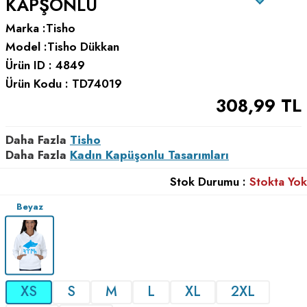
KAPŞONLU
Marka :
Tisho
Model :
Tisho Dükkan
Ürün ID :
4849
Ürün Kodu :
TD74019
308,99
TL
Daha Fazla
Tisho
Daha Fazla
Kadın Kapüşonlu Tasarımları
Stok Durumu :
Stokta Yok
Beyaz
XS
S
M
L
XL
2XL